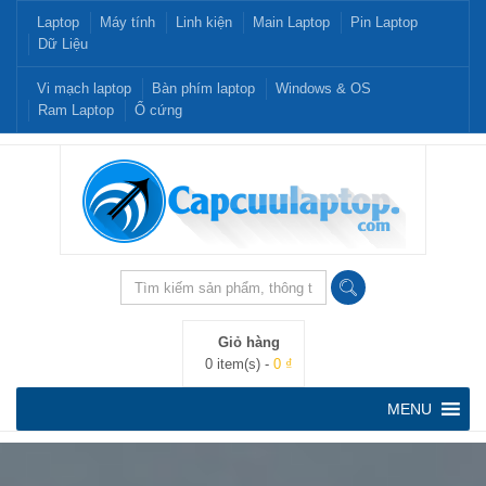
Laptop
Máy tính
Linh kiện
Main Laptop
Pin Laptop
Dữ Liệu
Vi mạch laptop
Bàn phím laptop
Windows & OS
Ram Laptop
Ổ cứng
Giỏ hàng
0 item(s) -
0 ₫