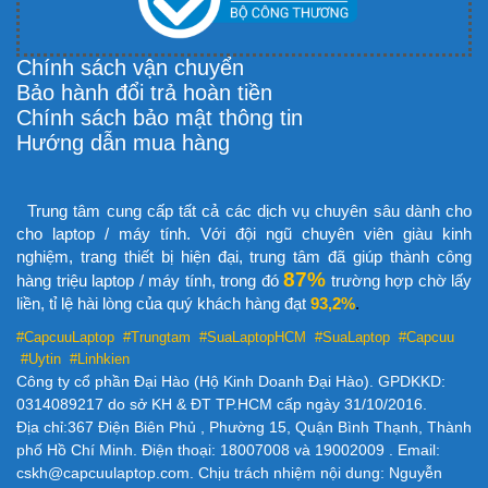
Chính sách vận chuyển
Bảo hành đổi trả hoàn tiền
Chính sách bảo mật thông tin
Hướng dẫn mua hàng
Trung tâm cung cấp tất cả các dịch vụ chuyên sâu dành cho
cho laptop / máy tính. Với đội ngũ chuyên viên giàu kinh
nghiệm, trang thiết bị hiện đại, trung tâm đã giúp thành công
87%
hàng triệu laptop / máy tính, trong đó
trường hợp chờ lấy
liền, tỉ lệ hài lòng của quý khách hàng đạt
93,2%
.
#CapcuuLaptop #Trungtam #SuaLaptopHCM
#SuaLaptop #Capcuu
#Uytin #Linhkien
Công ty cổ phần Đại Hào (Hộ Kinh Doanh Đại Hào). GPDKKD:
0314089217 do sở KH & ĐT TP.HCM cấp ngày 31/10/2016.
Địa chỉ:367 Điện Biên Phủ , Phường 15, Quận Bình Thạnh, Thành
phố Hồ Chí Minh. Điện thoại: 18007008 và 19002009 . Email:
cskh@capcuulaptop.com. Chịu trách nhiệm nội dung: Nguyễn