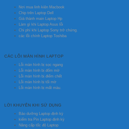
Nơi mua linh kiện Macbook
Chip trên Laptop Dell
Giá thành main Laptop Hp
Làm gì khi Laptop Asus lỗi
Chi phí khi Laptop Sony trở chứng.
các lỗi chính Laptop Toshiba
CÁC LỖI MÀN HÌNH LAPTOP
Lỗi màn hình bị sọc ngang
Lỗi màn hình bị đốm mờ
Lỗi màn hình bị điểm chết
Lỗi màn hình bị tối mờ
Lỗi màn hình bị mất màu.
LỜI KHUYÊN KHI SỬ DỤNG
Bảo dưỡng Laptop định kỳ
kiểm tra Pin Laptop định kỳ
Nâng cấp tốc độ Laptop