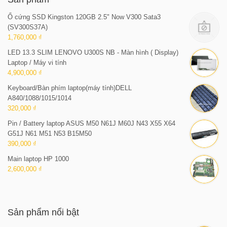
Ổ cứng SSD Kingston 120GB 2.5" Now V300 Sata3
(SV300S37A)
1,760,000 ₫
LED 13.3 SLIM LENOVO U300S NB - Màn hình ( Display)
Laptop / Máy vi tính
4,900,000 ₫
Keyboard/Bàn phím laptop(máy tính)DELL
A840/1088/1015/1014
320,000 ₫
Pin / Battery laptop ASUS M50 N61J M60J N43 X55 X64
G51J N61 M51 N53 B15M50
390,000 ₫
Main laptop HP 1000
2,600,000 ₫
Sản phẩm nổi bật