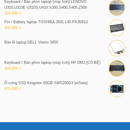
Keyboard / Bàn phím laptop (máy tính) LENOVO
U310,U310E U310S,U410,S300,S400,S405,Z500
350,000 ₫
Pin / Battery laptop TOSHIBA 3591 L45 PA3591U
450,000 ₫
Bản lề laptop DELL Vostro 3450
Keyboard / Bàn phím laptop (máy tính) HP DM3 (CÓ BỆ)
360,000 ₫
Ổ cứng SSD Kingston 60GB SMS200S3 (mSata)
970,000 ₫