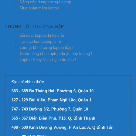
Nâng cấp dung lượng Laptop
Mua phần mềm laptop
NHỮNG LỖI THƯỜNG GẶP
Lỗi quạt Laptop bị kêu, ồn
Tại sao loa Laptop bị rè
Làm gì khi ổ cứng laptop đầy?
Giảm nóng cho Laptop được hay không?
Laptop Sony Vaio ì ạch do đâu? .
Địa chỉ chính thức
683 - 685 Ba Tháng Hai, Phường 6, Quận 10
127 - 129 Bùi Viện, Phạm Ngũ Lão, Quận 1
747 - 749 Đường 3/2, Phường 7, Quận 10
365 - 367 Điện Biên Phủ, P15, Q. Bình Thạnh
498 - 500 Kinh Dương Vương, P An Lạc A, Q Bình Tân