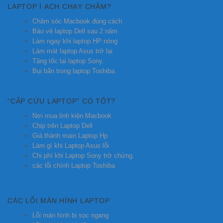
LAPTOP Ì ẠCH CHẠY CHẬM?
Chăm sóc Macbook đúng cách
Bảo vệ laptop Dell sau 2 năm
Làm ngay khi laptop HP nóng
Làm mát laptop Asus trở lại
Tăng tốc lại laptop Sony.
Bụi bẩn trong laptop Toshiba.
“CẤP CỨU LAPTOP” CÓ TỐT?
Nơi mua linh kiện Macbook
Chip trên Laptop Dell
Giá thành main Laptop Hp
Làm gì khi Laptop Asus lỗi
Chi phí khi Laptop Sony trở chứng.
các lỗi chính Laptop Toshiba
CÁC LỖI MÀN HÌNH LAPTOP
Lỗi màn hình bị sọc ngang