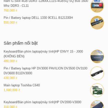
Ram G.Skill 4GB DDR3 -12800CL11S-4GBSQ SQ Bus 1600
Mhz DDR3 - CL11
760,000 ₫
Pin / Battery laptop DELL 1330 9CELL B121330H
550,000 ₫
Sản phẩm nổi bật
Keyboard/Bàn phím laptop(máy tính)HP ENVY 15 - J000
(KHÔNG ĐÈN)
480,000 ₫
Pin / Battery laptop HP DV3000 PAVILION DV3500 DV3100
DV3600 B11DV3000
430,000 ₫
Main laptop Toshiba C640
1,690,000 ₫
Keyboard/Bàn phím laptop(máy tính)HP DV2000-V3000
310,000 ₫