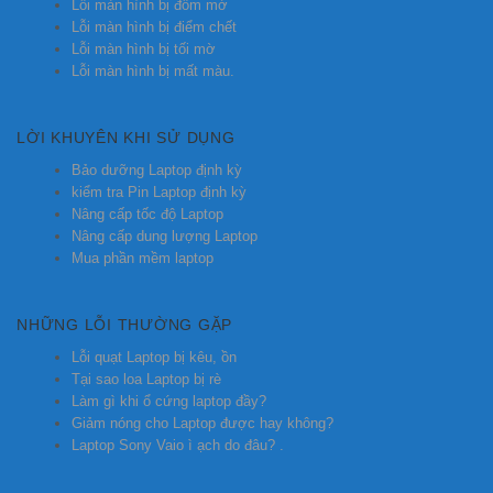
Lỗi màn hình bị đốm mờ
Lỗi màn hình bị điểm chết
Lỗi màn hình bị tối mờ
Lỗi màn hình bị mất màu.
LỜI KHUYÊN KHI SỬ DỤNG
Bảo dưỡng Laptop định kỳ
kiểm tra Pin Laptop định kỳ
Nâng cấp tốc độ Laptop
Nâng cấp dung lượng Laptop
Mua phần mềm laptop
NHỮNG LỖI THƯỜNG GẶP
Lỗi quạt Laptop bị kêu, ồn
Tại sao loa Laptop bị rè
Làm gì khi ổ cứng laptop đầy?
Giảm nóng cho Laptop được hay không?
Laptop Sony Vaio ì ạch do đâu? .