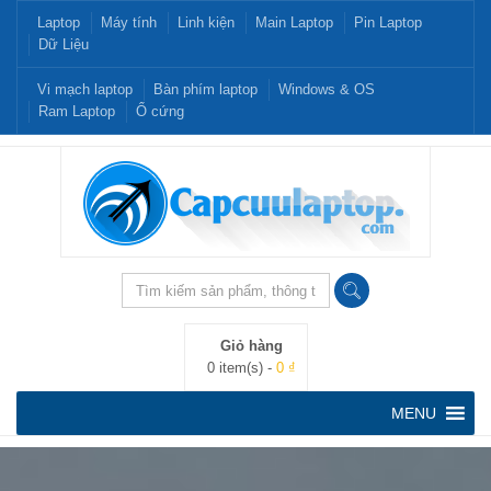
Laptop
Máy tính
Linh kiện
Main Laptop
Pin Laptop
Dữ Liệu
Vi mạch laptop
Bàn phím laptop
Windows & OS
Ram Laptop
Ổ cứng
Giỏ hàng
0 item(s) -
0 ₫