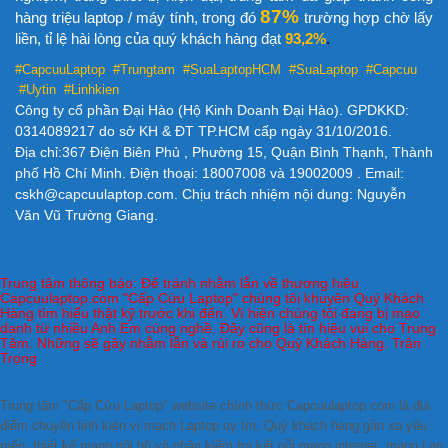
87%
hàng triệu laptop / máy tính, trong đó
trường hợp chờ lấy
liền, tỉ lệ hài lòng của quý khách hàng đạt
93,2%
.
#CapcuuLaptop #Trungtam #SuaLaptopHCM
#SuaLaptop #Capcuu
#Uytin #Linhkien
Công ty cổ phần Đại Hào (Hộ Kinh Doanh Đại Hào). GPDKKD:
0314089217 do sở KH & ĐT TP.HCM cấp ngày 31/10/2016.
Địa chỉ:367 Điện Biên Phủ , Phường 15, Quận Bình Thạnh, Thành
phố Hồ Chí Minh. Điện thoại: 18007008 và 19002009 . Email:
cskh@capcuulaptop.com. Chịu trách nhiệm nội dung: Nguyễn
Văn Vũ Trường Giang.
Trung tâm thông báo: Để tránh nhằm lẫn về thương hiệu
Capcuulaptop.com "Cấp Cứu Laptop" chúng tôi khuyên Quý Khách
Hàng tìm hiểu thật kỹ trước khi đến. Vì hiện chúng tôi đang bị mạo
danh từ nhiều Anh Em cùng nghề. Đây cũng là tín hiệu vui cho Trung
Tâm. Những sẽ gây nhằm lẫn và rủi ro cho Quý Khách Hàng. Trân
Trọng
Trung tâm "Cấp Cứu Laptop" website chính thức Capcuulaptop.com là địa
điểm chuyên linh kiện vi mạch Laptop uy tín, Quý khách hàng gần xa yêu
mến. thiết kế mạng nội bộ và nhận kiểm tra kết nỗi mạng internet, mạng Lan,