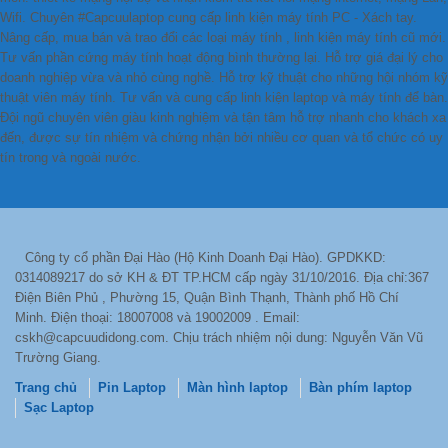
Wifi. Chuyên #Capcuulaptop cung cấp linh kiện máy tính PC - Xách tay.
Nâng cấp, mua bán và trao đổi các loại máy tính , linh kiện máy tính cũ mới.
Tư vấn phần cứng máy tính hoạt động bình thường lại. Hỗ trợ giá đại lý cho
doanh nghiệp vừa và nhỏ cùng nghề. Hỗ trợ kỹ thuật cho những hội nhóm kỹ
thuật viên máy tính. Tư vấn và cung cấp linh kiện laptop và máy tính để bàn.
Đội ngũ chuyên viên giàu kinh nghiệm và tận tâm hỗ trợ nhanh cho khách xa
đến, được sự tín nhiệm và chứng nhận bởi nhiều cơ quan và tổ chức có uy
tín trong và ngoài nước.
Công ty cổ phần Đại Hào (Hộ Kinh Doanh Đại Hào). GPDKKD:
0314089217 do sở KH & ĐT TP.HCM cấp ngày 31/10/2016. Địa chỉ:367
Điện Biên Phủ , Phường 15, Quận Bình Thạnh, Thành phố Hồ Chí
Minh. Điện thoại: 18007008 và 19002009 . Email:
cskh@capcuudidong.com. Chịu trách nhiệm nội dung: Nguyễn Văn Vũ
Trường Giang.
Trang chủ
Pin Laptop
Màn hình laptop
Bàn phím laptop
Sạc Laptop