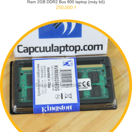
Ram 2GB DDR2 Bus 800 laptop (máy bộ)
250,000 ₫
THÊM VÀO GIỎ