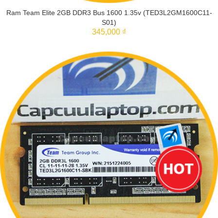
Ram Team Elite 2GB DDR3 Bus 1600 1.35v (TED3L2GM1600C11-
S01)
345,000 ₫
THÊM VÀO GIỎ