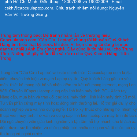
phố Hồ Chí Minh. Điện thoại: 18007008 và 19002009 . Email:
cskh@capcuulaptop.com. Chịu trách nhiệm nội dung: Nguyễn
Văn Vũ Trường Giang.
Trung tâm thông báo: Để tránh nhằm lẫn về thương hiệu
Capcuulaptop.com "Cấp Cứu Laptop" chúng tôi khuyên Quý Khách
Hàng tìm hiểu thật kỹ trước khi đến. Vì hiện chúng tôi đang bị mạo
danh từ nhiều Anh Em cùng nghề. Đây cũng là tín hiệu vui cho Trung
Tâm. Những sẽ gây nhằm lẫn và rủi ro cho Quý Khách Hàng. Trân
Trọng
Trung tâm "Cấp Cứu Laptop" website chính thức Capcuulaptop.com là địa
điểm chuyên linh kiện vi mạch Laptop uy tín, Quý khách hàng gần xa yêu
mến. thiết kế mạng nội bộ và nhận kiểm tra kết nỗi mạng internet, mạng Lan,
Wifi. Chuyên #Capcuulaptop cung cấp linh kiện máy tính PC - Xách tay.
Nâng cấp, mua bán và trao đổi các loại máy tính , linh kiện máy tính cũ mới.
Tư vấn phần cứng máy tính hoạt động bình thường lại. Hỗ trợ giá đại lý cho
doanh nghiệp vừa và nhỏ cùng nghề. Hỗ trợ kỹ thuật cho những hội nhóm kỹ
thuật viên máy tính. Tư vấn và cung cấp linh kiện laptop và máy tính để bàn.
Đội ngũ chuyên viên giàu kinh nghiệm và tận tâm hỗ trợ nhanh cho khách xa
đến, được sự tín nhiệm và chứng nhận bởi nhiều cơ quan và tổ chức có uy
tín trong và ngoài nước.