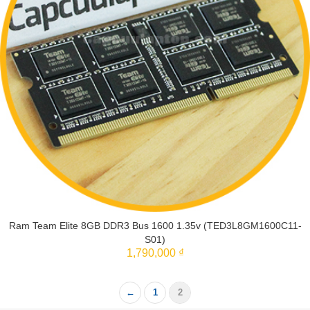
Ram Team Elite 8GB DDR3 Bus 1600 1.35v (TED3L8GM1600C11-
S01)
1,790,000 ₫
THÊM VÀO GIỎ
←
1
2