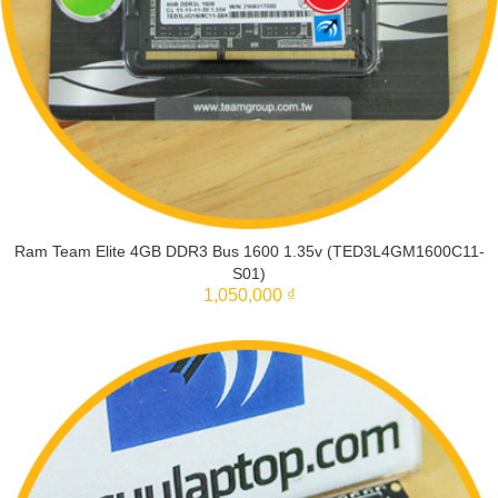
Ram Team Elite 4GB DDR3 Bus 1600 1.35v (TED3L4GM1600C11-
S01)
1,050,000 ₫
THÊM VÀO GIỎ