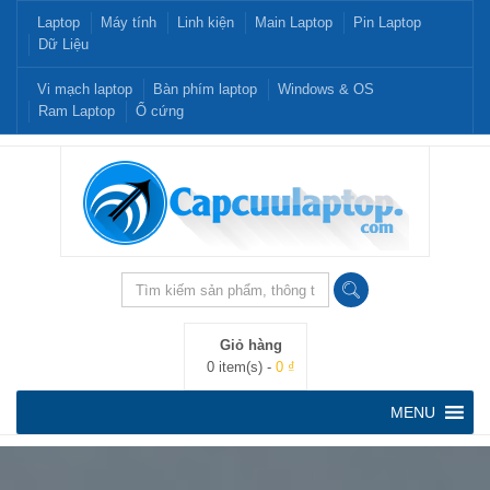
Laptop
Máy tính
Linh kiện
Main Laptop
Pin Laptop
Dữ Liệu
Vi mạch laptop
Bàn phím laptop
Windows & OS
Ram Laptop
Ổ cứng
Giỏ hàng
0 item(s) -
0 ₫