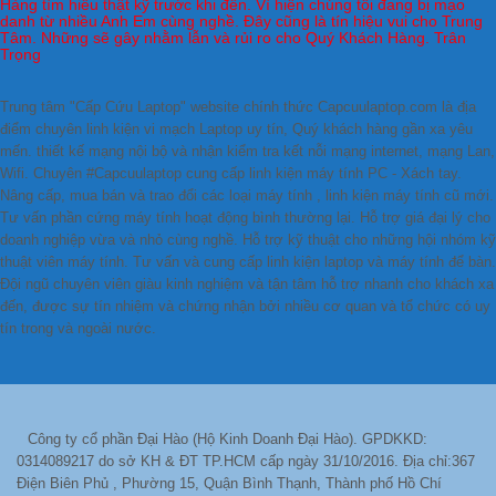
Hàng tìm hiểu thật kỹ trước khi đến. Vì hiện chúng tôi đang bị mạo
danh từ nhiều Anh Em cùng nghề. Đây cũng là tín hiệu vui cho Trung
Tâm. Những sẽ gây nhằm lẫn và rủi ro cho Quý Khách Hàng. Trân
Trọng
Trung tâm "Cấp Cứu Laptop" website chính thức Capcuulaptop.com là địa
điểm chuyên linh kiện vi mạch Laptop uy tín, Quý khách hàng gần xa yêu
mến. thiết kế mạng nội bộ và nhận kiểm tra kết nỗi mạng internet, mạng Lan,
Wifi. Chuyên #Capcuulaptop cung cấp linh kiện máy tính PC - Xách tay.
Nâng cấp, mua bán và trao đổi các loại máy tính , linh kiện máy tính cũ mới.
Tư vấn phần cứng máy tính hoạt động bình thường lại. Hỗ trợ giá đại lý cho
doanh nghiệp vừa và nhỏ cùng nghề. Hỗ trợ kỹ thuật cho những hội nhóm kỹ
thuật viên máy tính. Tư vấn và cung cấp linh kiện laptop và máy tính để bàn.
Đội ngũ chuyên viên giàu kinh nghiệm và tận tâm hỗ trợ nhanh cho khách xa
đến, được sự tín nhiệm và chứng nhận bởi nhiều cơ quan và tổ chức có uy
tín trong và ngoài nước.
Công ty cổ phần Đại Hào (Hộ Kinh Doanh Đại Hào). GPDKKD:
0314089217 do sở KH & ĐT TP.HCM cấp ngày 31/10/2016. Địa chỉ:367
Điện Biên Phủ , Phường 15, Quận Bình Thạnh, Thành phố Hồ Chí