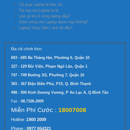
Lỗi quạt Laptop bị kêu, ồn
Tại sao loa Laptop bị rè
Làm gì khi ổ cứng laptop đầy?
Giảm nóng cho Laptop được hay không?
Laptop Sony Vaio ì ạch do đâu? .
Địa chỉ chính thức
683 - 685 Ba Tháng Hai, Phường 6, Quận 10
127 - 129 Bùi Viện, Phạm Ngũ Lão, Quận 1
747 - 749 Đường 3/2, Phường 7, Quận 10
365 - 367 Điện Biên Phủ, P15, Q. Bình Thạnh
498 - 500 Kinh Dương Vương, P An Lạc A, Q Bình Tân
Fax :
08.7106.2009
Miễn Phí Cước :
18007008
Hotline :
1900 2009
Phone :
0977 654321