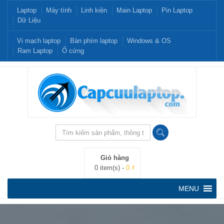
Laptop
Máy tính
Linh kiện
Main Laptop
Pin Laptop
Dữ Liệu
Vi mạch laptop
Bàn phím laptop
Windows & OS
Ram Laptop
Ổ cứng
Giỏ hàng
0 item(s) -
0 ₫