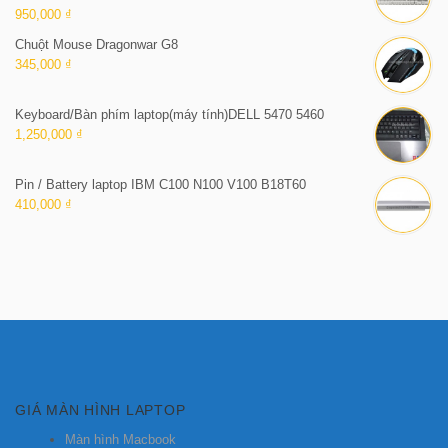
950,000 ₫
Chuột Mouse Dragonwar G8
345,000 ₫
Keyboard/Bàn phím laptop(máy tính)DELL 5470 5460
1,250,000 ₫
Pin / Battery laptop IBM C100 N100 V100 B18T60
410,000 ₫
GIÁ MÀN HÌNH LAPTOP
Màn hình Macbook