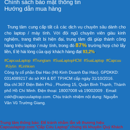
Chính sách bảo mật thông tin
Hướng dẫn mua hàng
Trung tâm cung cấp tất cả các dịch vụ chuyên sâu dành cho
cho laptop / máy tính. Với đội ngũ chuyên viên giàu kinh
nghiệm, trang thiết bị hiện đại, trung tâm đã giúp thành công
87%
hàng triệu laptop / máy tính, trong đó
trường hợp chờ lấy
liền, tỉ lệ hài lòng của quý khách hàng đạt
93,2%
.
#CapcuuLaptop #Trungtam #SuaLaptopHCM
#SuaLaptop #Capcuu
#Uytin #Linhkien
Công ty cổ phần Đại Hào (Hộ Kinh Doanh Đại Hào). GPDKKD:
0314089217 do sở KH & ĐT TP.HCM cấp ngày 31/10/2016.
Địa chỉ:367 Điện Biên Phủ , Phường 15, Quận Bình Thạnh, Thành
phố Hồ Chí Minh. Điện thoại: 18007008 và 19002009 . Email:
cskh@capcuulaptop.com. Chịu trách nhiệm nội dung: Nguyễn
Văn Vũ Trường Giang.
Trung tâm thông báo: Để tránh nhằm lẫn về thương hiệu
Capcuulaptop.com "Cấp Cứu Laptop" chúng tôi khuyên Quý Khách