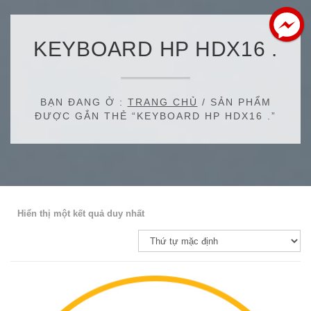
KEYBOARD HP HDX16 .
BẠN ĐANG Ở :
TRANG CHỦ
/ SẢN PHẨM
ĐƯỢC GẮN THẺ “KEYBOARD HP HDX16 .”
Hiển thị một kết quả duy nhất