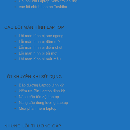
Chi phí khi Laptop Sony trở chứng.
các lỗi chính Laptop Toshiba
CÁC LỖI MÀN HÌNH LAPTOP
Lỗi màn hình bị sọc ngang
Lỗi màn hình bị đốm mờ
Lỗi màn hình bị điểm chết
Lỗi màn hình bị tối mờ
Lỗi màn hình bị mất màu.
LỜI KHUYÊN KHI SỬ DỤNG
Bảo dưỡng Laptop định kỳ
kiểm tra Pin Laptop định kỳ
Nâng cấp tốc độ Laptop
Nâng cấp dung lượng Laptop
Mua phần mềm laptop
NHỮNG LỖI THƯỜNG GẶP