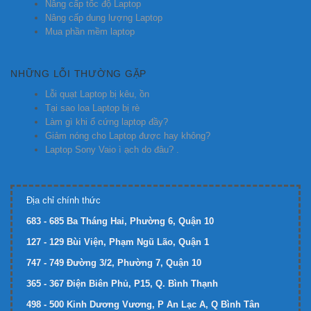
Nâng cấp tốc độ Laptop
Nâng cấp dung lượng Laptop
Mua phần mềm laptop
NHỮNG LỖI THƯỜNG GẶP
Lỗi quạt Laptop bị kêu, ồn
Tại sao loa Laptop bị rè
Làm gì khi ổ cứng laptop đầy?
Giảm nóng cho Laptop được hay không?
Laptop Sony Vaio ì ạch do đâu? .
Địa chỉ chính thức
683 - 685 Ba Tháng Hai, Phường 6, Quận 10
127 - 129 Bùi Viện, Phạm Ngũ Lão, Quận 1
747 - 749 Đường 3/2, Phường 7, Quận 10
365 - 367 Điện Biên Phủ, P15, Q. Bình Thạnh
498 - 500 Kinh Dương Vương, P An Lạc A, Q Bình Tân