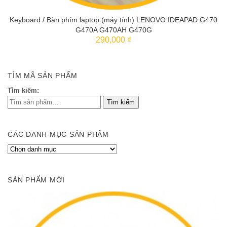
Keyboard / Bàn phím laptop (máy tính) LENOVO IDEAPAD G470
G470A G470AH G470G
290,000 ₫
THÊM VÀO GIỎ
TÌM MÃ SẢN PHẨM
Tìm kiếm:
CÁC DANH MỤC SẢN PHẨM
SẢN PHẨM MỚI