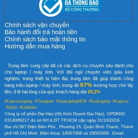
Chính sách vận chuyển
Bảo hành đổi trả hoàn tiền
Chính sách bảo mật thông tin
Hướng dẫn mua hàng
Trung tâm cung cấp tất cả các dịch vụ chuyên sâu dành cho
cho laptop / máy tính. Với đội ngũ chuyên viên giàu kinh
nghiệm, trang thiết bị hiện đại, trung tâm đã giúp thành công
87%
hàng triệu laptop / máy tính, trong đó
trường hợp chờ lấy
liền, tỉ lệ hài lòng của quý khách hàng đạt
93,2%
.
#CapcuuLaptop #Trungtam #SuaLaptopHCM
#SuaLaptop #Capcuu
#Uytin #Linhkien
Công ty cổ phần Đại Hào (Hộ Kinh Doanh Đại Hào). GPDKKD:
0314089217 do sở KH & ĐT TP.HCM cấp ngày 31/10/2016.
Địa chỉ:367 Điện Biên Phủ , Phường 15, Quận Bình Thạnh, Thành
phố Hồ Chí Minh. Điện thoại: 18007008 và 19002009 . Email: