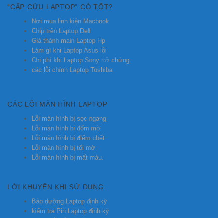
“CẤP CỨU LAPTOP” CÓ TỐT?
Nơi mua linh kiện Macbook
Chip trên Laptop Dell
Giá thành main Laptop Hp
Làm gì khi Laptop Asus lỗi
Chi phí khi Laptop Sony trở chứng.
các lỗi chính Laptop Toshiba
CÁC LỖI MÀN HÌNH LAPTOP
Lỗi màn hình bị sọc ngang
Lỗi màn hình bị đốm mờ
Lỗi màn hình bị điểm chết
Lỗi màn hình bị tối mờ
Lỗi màn hình bị mất màu.
LỜI KHUYÊN KHI SỬ DỤNG
Bảo dưỡng Laptop định kỳ
kiểm tra Pin Laptop định kỳ