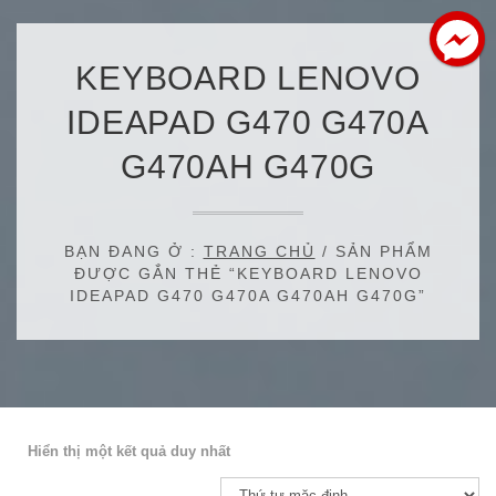
KEYBOARD LENOVO
IDEAPAD G470 G470A
G470AH G470G
BẠN ĐANG Ở :
TRANG CHỦ
/ SẢN PHẨM
ĐƯỢC GẮN THẺ “KEYBOARD LENOVO
IDEAPAD G470 G470A G470AH G470G”
Hiển thị một kết quả duy nhất