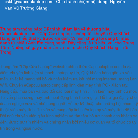
cskh@capcuulaptop.com. Chịu trách nhiệm nội dung: Nguyễn
Văn Vũ Trường Giang.
Trung tâm thông báo: Để tránh nhằm lẫn về thương hiệu
Capcuulaptop.com "Cấp Cứu Laptop" chúng tôi khuyên Quý Khách
Hàng tìm hiểu thật kỹ trước khi đến. Vì hiện chúng tôi đang bị mạo
danh từ nhiều Anh Em cùng nghề. Đây cũng là tín hiệu vui cho Trung
Tâm. Những sẽ gây nhằm lẫn và rủi ro cho Quý Khách Hàng. Trân
Trọng
Trung tâm "Cấp Cứu Laptop" website chính thức Capcuulaptop.com là địa
điểm chuyên linh kiện vi mạch Laptop uy tín, Quý khách hàng gần xa yêu
mến. thiết kế mạng nội bộ và nhận kiểm tra kết nỗi mạng internet, mạng Lan,
Wifi. Chuyên #Capcuulaptop cung cấp linh kiện máy tính PC - Xách tay.
Nâng cấp, mua bán và trao đổi các loại máy tính , linh kiện máy tính cũ mới.
Tư vấn phần cứng máy tính hoạt động bình thường lại. Hỗ trợ giá đại lý cho
doanh nghiệp vừa và nhỏ cùng nghề. Hỗ trợ kỹ thuật cho những hội nhóm kỹ
thuật viên máy tính. Tư vấn và cung cấp linh kiện laptop và máy tính để bàn.
Đội ngũ chuyên viên giàu kinh nghiệm và tận tâm hỗ trợ nhanh cho khách xa
đến, được sự tín nhiệm và chứng nhận bởi nhiều cơ quan và tổ chức có uy
tín trong và ngoài nước.