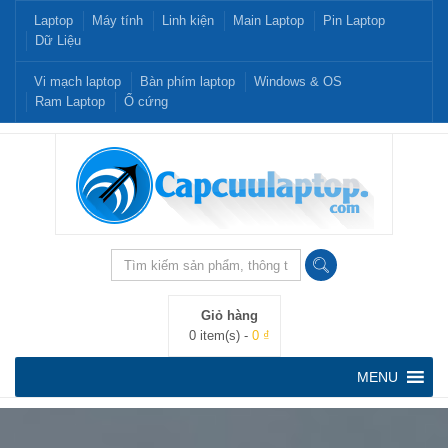
Laptop
Máy tính
Linh kiện
Main Laptop
Pin Laptop
Dữ Liệu
Vi mạch laptop
Bàn phím laptop
Windows & OS
Ram Laptop
Ổ cứng
Giỏ hàng
0 item(s) -
0 ₫