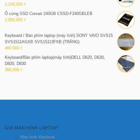
2,100,000 ₫
Ổ cứng SSD Corsair 240GB CSSD-F240GBLEB
2,050,000 ₫
Keyboard / Bàn phím laptop (máy tính) SONY VAIO SVS15
SVS1511AGXB SVS15113FXB (TRẮNG)
460,000 ₫
Keyboard/Bàn phím laptop(máy tính)DELL D620, D630,
D820, D830
380,000 ₫
GIÁ MÀN HÌNH LAPTOP
Màn hình Macbook