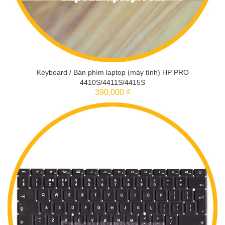
Keyboard / Bàn phím laptop (máy tính) HP PRO
4410S/4411S/4415S
390,000 ₫
THÊM VÀO GIỎ