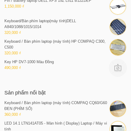
Pin / Battery laptop DELL XPS 15Z L511 B12ZDEP
1,150,000 ₫
Keyboard/Bàn phím laptop(máy tính)DELL
A840/1088/1015/1014
320,000 ₫
Keyboard / Bàn phím laptop (máy tính) HP COMPAQ C300,
C500
320,000 ₫
Key HP DV7-1000 Màu Đồng
490,000 ₫
Sản phẩm nổi bật
Keyboard / Bàn phím laptop (máy tính) COMPAQ CQ60/G60
ĐEN (PHÍM SỐ)
360,000 ₫
LED 14.1 LTN141AT05 - Màn hình ( Display) Laptop / Máy vi
tính