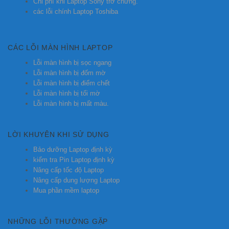
Chi phí khi Laptop Sony trở chứng.
các lỗi chính Laptop Toshiba
CÁC LỖI MÀN HÌNH LAPTOP
Lỗi màn hình bị sọc ngang
Lỗi màn hình bị đốm mờ
Lỗi màn hình bị điểm chết
Lỗi màn hình bị tối mờ
Lỗi màn hình bị mất màu.
LỜI KHUYÊN KHI SỬ DỤNG
Bảo dưỡng Laptop định kỳ
kiểm tra Pin Laptop định kỳ
Nâng cấp tốc độ Laptop
Nâng cấp dung lượng Laptop
Mua phần mềm laptop
NHỮNG LỖI THƯỜNG GẶP