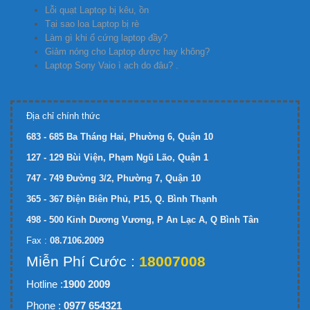
Lỗi quạt Laptop bị kêu, ồn
Tại sao loa Laptop bị rè
Làm gì khi ổ cứng laptop đầy?
Giảm nóng cho Laptop được hay không?
Laptop Sony Vaio ì ạch do đâu? .
Địa chỉ chính thức
683 - 685 Ba Tháng Hai, Phường 6, Quận 10
127 - 129 Bùi Viện, Phạm Ngũ Lão, Quận 1
747 - 749 Đường 3/2, Phường 7, Quận 10
365 - 367 Điện Biên Phủ, P15, Q. Bình Thạnh
498 - 500 Kinh Dương Vương, P An Lạc A, Q Bình Tân
Fax :
08.7106.2009
Miễn Phí Cước :
18007008
Hotline :
1900 2009
Phone :
0977 654321