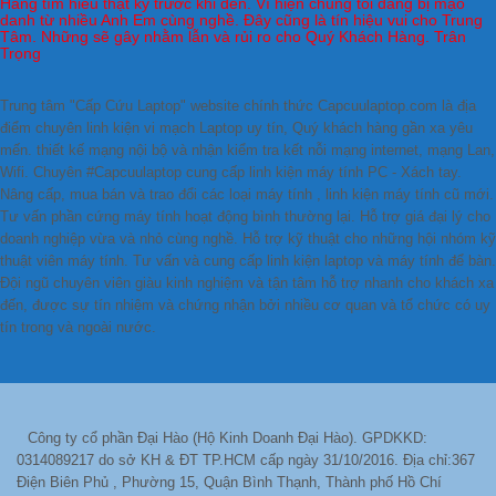
Hàng tìm hiểu thật kỹ trước khi đến. Vì hiện chúng tôi đang bị mạo
danh từ nhiều Anh Em cùng nghề. Đây cũng là tín hiệu vui cho Trung
Tâm. Những sẽ gây nhằm lẫn và rủi ro cho Quý Khách Hàng. Trân
Trọng
Trung tâm "Cấp Cứu Laptop" website chính thức Capcuulaptop.com là địa
điểm chuyên linh kiện vi mạch Laptop uy tín, Quý khách hàng gần xa yêu
mến. thiết kế mạng nội bộ và nhận kiểm tra kết nỗi mạng internet, mạng Lan,
Wifi. Chuyên #Capcuulaptop cung cấp linh kiện máy tính PC - Xách tay.
Nâng cấp, mua bán và trao đổi các loại máy tính , linh kiện máy tính cũ mới.
Tư vấn phần cứng máy tính hoạt động bình thường lại. Hỗ trợ giá đại lý cho
doanh nghiệp vừa và nhỏ cùng nghề. Hỗ trợ kỹ thuật cho những hội nhóm kỹ
thuật viên máy tính. Tư vấn và cung cấp linh kiện laptop và máy tính để bàn.
Đội ngũ chuyên viên giàu kinh nghiệm và tận tâm hỗ trợ nhanh cho khách xa
đến, được sự tín nhiệm và chứng nhận bởi nhiều cơ quan và tổ chức có uy
tín trong và ngoài nước.
Công ty cổ phần Đại Hào (Hộ Kinh Doanh Đại Hào). GPDKKD:
0314089217 do sở KH & ĐT TP.HCM cấp ngày 31/10/2016. Địa chỉ:367
Điện Biên Phủ , Phường 15, Quận Bình Thạnh, Thành phố Hồ Chí