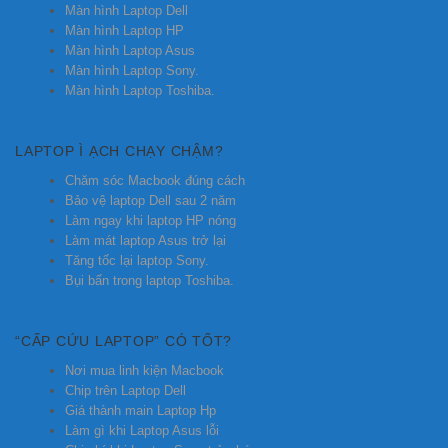
Màn hình Laptop Dell
Màn hình Laptop HP
Màn hình Laptop Asus
Màn hình Laptop Sony.
Màn hình Laptop Toshiba.
LAPTOP Ì ẠCH CHẠY CHẬM?
Chăm sóc Macbook đúng cách
Bảo vệ laptop Dell sau 2 năm
Làm ngay khi laptop HP nóng
Làm mát laptop Asus trở lại
Tăng tốc lại laptop Sony.
Bụi bẩn trong laptop Toshiba.
“CẤP CỨU LAPTOP” CÓ TỐT?
Nơi mua linh kiện Macbook
Chip trên Laptop Dell
Giá thành main Laptop Hp
Làm gì khi Laptop Asus lỗi