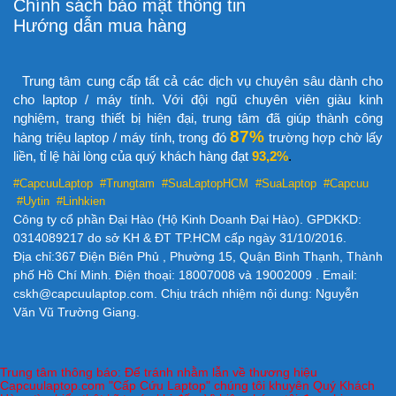
Chính sách bảo mật thông tin
Hướng dẫn mua hàng
Trung tâm cung cấp tất cả các dịch vụ chuyên sâu dành cho
cho laptop / máy tính. Với đội ngũ chuyên viên giàu kinh
nghiệm, trang thiết bị hiện đại, trung tâm đã giúp thành công
87%
hàng triệu laptop / máy tính, trong đó
trường hợp chờ lấy
liền, tỉ lệ hài lòng của quý khách hàng đạt
93,2%
.
#CapcuuLaptop #Trungtam #SuaLaptopHCM
#SuaLaptop #Capcuu
#Uytin #Linhkien
Công ty cổ phần Đại Hào (Hộ Kinh Doanh Đại Hào). GPDKKD:
0314089217 do sở KH & ĐT TP.HCM cấp ngày 31/10/2016.
Địa chỉ:367 Điện Biên Phủ , Phường 15, Quận Bình Thạnh, Thành
phố Hồ Chí Minh. Điện thoại: 18007008 và 19002009 . Email:
cskh@capcuulaptop.com. Chịu trách nhiệm nội dung: Nguyễn
Văn Vũ Trường Giang.
Trung tâm thông báo: Để tránh nhằm lẫn về thương hiệu
Capcuulaptop.com "Cấp Cứu Laptop" chúng tôi khuyên Quý Khách