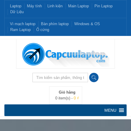
Laptop
Máy tính
Linh kiện
Main Laptop
Pin Laptop
Dữ Liệu
Vi mạch laptop
Bàn phím laptop
Windows & OS
Ram Laptop
Ổ cứng
Giỏ hàng
0 item(s) -
0 ₫