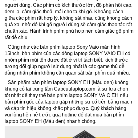
người dùng. Các phím có kích thước lớn, độ phản hồi cao,
đem lại cảm giác thoải mái cho ta khi gõ. Khoảng cách
giữa các phím rất hợp lý, không sát nhau cũng không cách
quá xa, nhờ đó khi gõ người dùng sẽ cảm giác thao tác rất
chuẩn xác. Hành trình phím phù hợp nên cảm giác gõ phím
rất dễ chịu.
Cũng như các bàn phím laptop Sony Vaio màn hình
15inch, bàn phím của các dòng laptop SONY VAIO EH có
nhóm phím mũi tên được đặt ở vị trí tách biệt, kích thước
tương đối giúp người sử dụng nhất là các game thủ dễ
dàng nhấn phím không cần quan sát bàn phím quá nhiều.
Sản phẩm bàn phím laptop SONY EH (Màu đen) không
khung có tại trung tâm Capcuulaptop.com là sự lựa chọn
tốt nhất để thay thế bàn phím laptop SONY VAIO EH nếu
bàn phím gốc của laptop gặp những sự cố trên bảng mạch
và cáp tín hiệu không khắc phục được. Quý khách hàng
vui lòng liên hệ trước qua hotline để đặt mua bàn phím
laptop SONY EH (Màu đen) nhanh chóng.