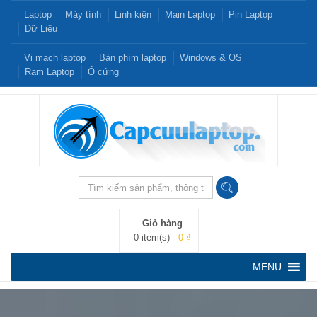
Laptop
Máy tính
Linh kiện
Main Laptop
Pin Laptop
Dữ Liệu
Vi mạch laptop
Bàn phím laptop
Windows & OS
Ram Laptop
Ổ cứng
Giỏ hàng
0 item(s) -
0 ₫