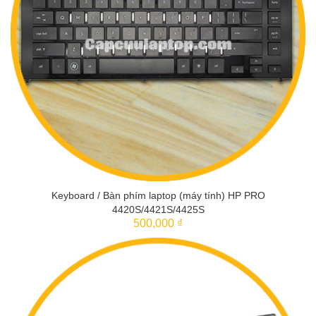
Keyboard / Bàn phím laptop (máy tính) HP PRO
4420S/4421S/4425S
500,000 ₫
THÊM VÀO GIỎ