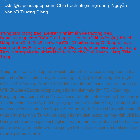
cskh@capcuulaptop.com. Chịu trách nhiệm nội dung: Nguyễn
Văn Vũ Trường Giang.
Trung tâm thông báo: Để tránh nhằm lẫn về thương hiệu
Capcuulaptop.com "Cấp Cứu Laptop" chúng tôi khuyên Quý Khách
Hàng tìm hiểu thật kỹ trước khi đến. Vì hiện chúng tôi đang bị mạo
danh từ nhiều Anh Em cùng nghề. Đây cũng là tín hiệu vui cho Trung
Tâm. Những sẽ gây nhằm lẫn và rủi ro cho Quý Khách Hàng. Trân
Trọng
Trung tâm "Cấp Cứu Laptop" website chính thức Capcuulaptop.com là địa
điểm chuyên linh kiện vi mạch Laptop uy tín, Quý khách hàng gần xa yêu
mến. thiết kế mạng nội bộ và nhận kiểm tra kết nỗi mạng internet, mạng Lan,
Wifi. Chuyên #Capcuulaptop cung cấp linh kiện máy tính PC - Xách tay.
Nâng cấp, mua bán và trao đổi các loại máy tính , linh kiện máy tính cũ mới.
Tư vấn phần cứng máy tính hoạt động bình thường lại. Hỗ trợ giá đại lý cho
doanh nghiệp vừa và nhỏ cùng nghề. Hỗ trợ kỹ thuật cho những hội nhóm kỹ
thuật viên máy tính. Tư vấn và cung cấp linh kiện laptop và máy tính để bàn.
Đội ngũ chuyên viên giàu kinh nghiệm và tận tâm hỗ trợ nhanh cho khách xa
đến, được sự tín nhiệm và chứng nhận bởi nhiều cơ quan và tổ chức có uy
tín trong và ngoài nước.