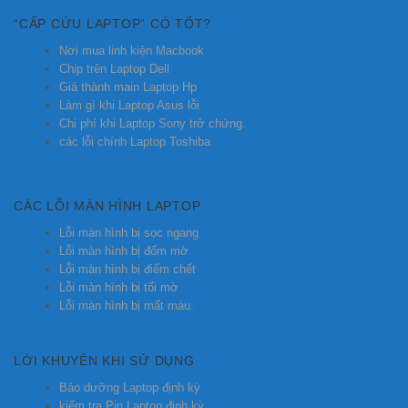
“CẤP CỨU LAPTOP” CÓ TỐT?
Nơi mua linh kiện Macbook
Chip trên Laptop Dell
Giá thành main Laptop Hp
Làm gì khi Laptop Asus lỗi
Chi phí khi Laptop Sony trở chứng.
các lỗi chính Laptop Toshiba
CÁC LỖI MÀN HÌNH LAPTOP
Lỗi màn hình bị sọc ngang
Lỗi màn hình bị đốm mờ
Lỗi màn hình bị điểm chết
Lỗi màn hình bị tối mờ
Lỗi màn hình bị mất màu.
LỜI KHUYÊN KHI SỬ DỤNG
Bảo dưỡng Laptop định kỳ
kiểm tra Pin Laptop định kỳ