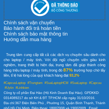
Chính sách vận chuyển
Bảo hành đổi trả hoàn tiền
Chính sách bảo mật thông tin
Hướng dẫn mua hàng
Trung tâm cung cấp tất cả các dịch vụ chuyên sâu dành cho
cho laptop / máy tính. Với đội ngũ chuyên viên giàu kinh
nghiệm, trang thiết bị hiện đại, trung tâm đã giúp thành công
87%
hàng triệu laptop / máy tính, trong đó
trường hợp chờ lấy
liền, tỉ lệ hài lòng của quý khách hàng đạt
93,2%
.
#CapcuuLaptop #Trungtam #SuaLaptopHCM
#SuaLaptop #Capcuu
#Uytin #Linhkien
Công ty cổ phần Đại Hào (Hộ Kinh Doanh Đại Hào). GPDKKD:
0314089217 do sở KH & ĐT TP.HCM cấp ngày 31/10/2016.
Địa chỉ:367 Điện Biên Phủ , Phường 15, Quận Bình Thạnh, Thành
phố Hồ Chí Minh. Điện thoại: 18007008 và 19002009 . Email: