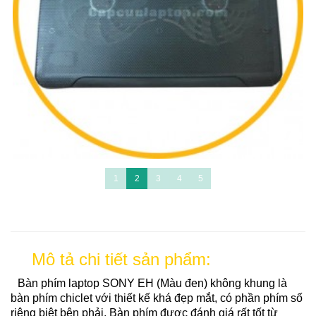
1
2
3
4
5
Mô tả chi tiết sản phẩm:
Bàn phím laptop SONY EH (Màu đen) không khung là
bàn phím chiclet với thiết kế khá đẹp mắt, có phần phím số
riêng biệt bên phải. Bàn phím được đánh giá rất tốt từ