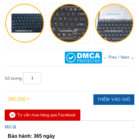
← Prev
/
Next →
Số lượng
380,000 ₫
THÊM VÀO GIỎ
Tư vấn mua hàng qua Facebook
Mô tả
Bảo hành: 365 ngày