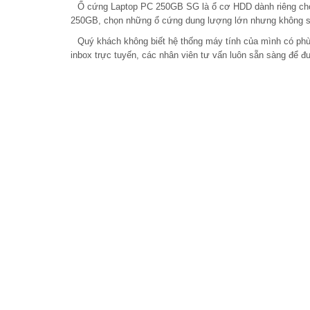
Ổ cứng Laptop PC 250GB SG là ổ cơ HDD dành riêng cho 
250GB, chọn những ổ cứng dung lượng lớn nhưng không sử 
Quý khách không biết hệ thống máy tính của mình có ph
inbox trực tuyến, các nhân viên tư vấn luôn sẵn sàng để đ