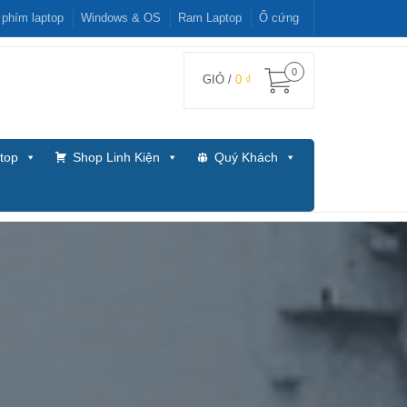
 phím laptop
Windows & OS
Ram Laptop
Ổ cứng
0
GIỎ /
0 ₫
top
Shop Linh Kiện
Quý Khách