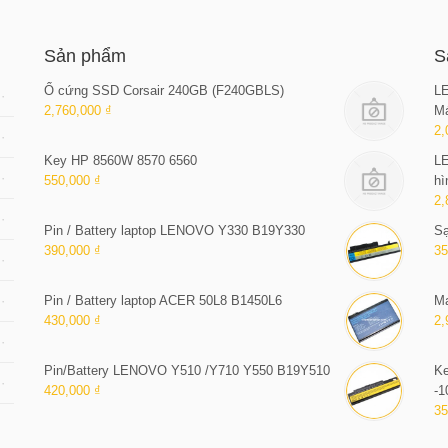
Sản phẩm
S
Ổ cứng SSD Corsair 240GB (F240GBLS)
LE
2,760,000 ₫
Má
2,
Key HP 8560W 8570 6560
LE
550,000 ₫
hì
2,
Pin / Battery laptop LENOVO Y330 B19Y330
Sạ
390,000 ₫
35
Pin / Battery laptop ACER 50L8 B1450L6
Ma
430,000 ₫
2,
Pin/Battery LENOVO Y510 /Y710 Y550 B19Y510
Ke
420,000 ₫
-1
35