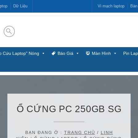
ptop
Dữ Liệu
Vi mạch laptop
Bàn
p Cứu Laptop" Nóng
Báo Giá
Màn Hình
Pin Lap
Ổ CỨNG PC 250GB SG
BẠN ĐANG Ở :
TRANG CHỦ
/
LINH