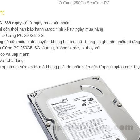
O-Cung-250Gb-SeaGate-PC
m:
SG:
369 ngày
kể từ ngày mua sản phẩm.
còn thời hạn bảo hành được tính kể từ ngày mua hàng
rên Ổ Cứng PC 250GB SG
có dấu hiệu bị di chuyển, không bị xóa chữ, thông tin ghi trên phiếu rõ ràng
 Ổ Cứng PC 250GB SG rõ ràng, không bị mờ, bị thay đổi
 do va đập mạnh
ới chất lỏng
ị tháo ra sửa chữa mà không phải do nhân viên của Capcuulaptop.com thự