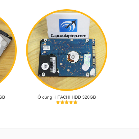
0GB
Ổ cứng HITACHI HDD 320GB
5
trên 5
THÊM VÀO GIỎ