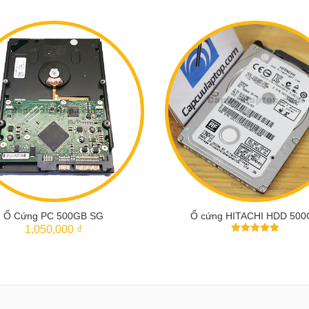
Ổ Cứng PC 500GB SG
Ổ cứng HITACHI HDD 50
1,050,000 ₫
5
trên 5
THÊM VÀO GIỎ
THÊM VÀO GIỎ