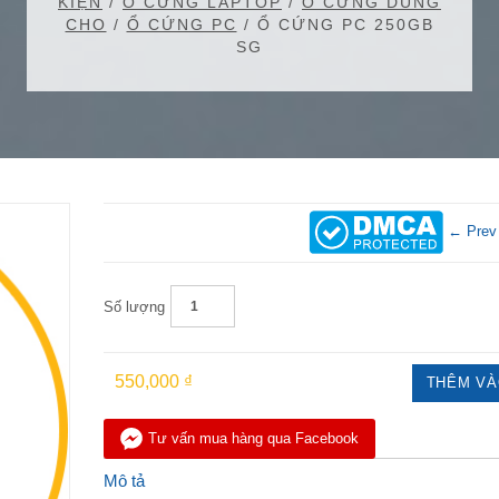
KIỆN
/
Ổ CỨNG LAPTOP
/
Ổ CỨNG DÙNG
CHO
/
Ổ CỨNG PC
/ Ổ CỨNG PC 250GB
SG
← Prev
Số lượng
550,000 ₫
THÊM VÀ
Tư vấn mua hàng qua Facebook
Mô tả