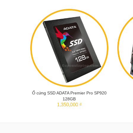
Ổ cứng SSD ADATA Premier Pro SP920
128GB
THÊM VÀO GIỎ
1,350,000 ₫