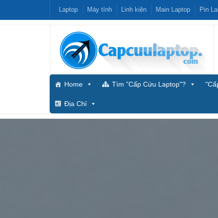
Laptop
Máy tính
Linh kiện
Main Laptop
Pin La
Home
Tìm "Cấp Cứu Laptop"?
"Cấ
Địa Chỉ