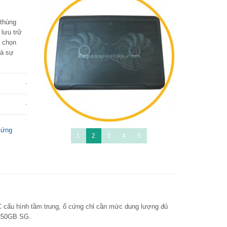
thùng
lưu trữ
, chọn
là sự
cứng
1
2
3
4
5
C cấu hình tầm trung, ổ cứng chỉ cần mức dung lượng đủ
 250GB SG.