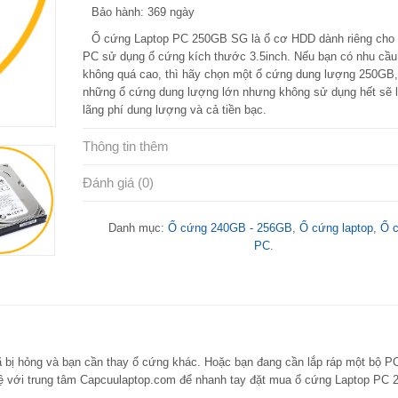
Bảo hành: 369 ngày
Ổ cứng Laptop PC 250GB SG là ổ cơ HDD dành riêng cho 
PC sử dụng ổ cứng kích thước 3.5inch. Nếu bạn có nhu cầu 
không quá cao, thì hãy chọn một ổ cứng dung lượng 250GB
những ổ cứng dung lượng lớn nhưng không sử dụng hết sẽ 
lãng phí dung lượng và cả tiền bạc.
Thông tin thêm
Đánh giá (0)
Danh mục:
Ổ cứng 240GB - 256GB
,
Ổ cứng laptop
,
Ổ 
PC
.
ã bị hỏng và bạn cần thay ổ cứng khác. Hoặc bạn đang cần lắp ráp một bộ P
 hệ với trung tâm Capcuulaptop.com để nhanh tay đặt mua ổ cứng Laptop PC