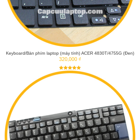
Keyboard/Bàn phím laptop (máy tính) ACER 4830T/4755G (Đen)
320,000 ₫
5
trên 5
THÊM VÀO GIỎ