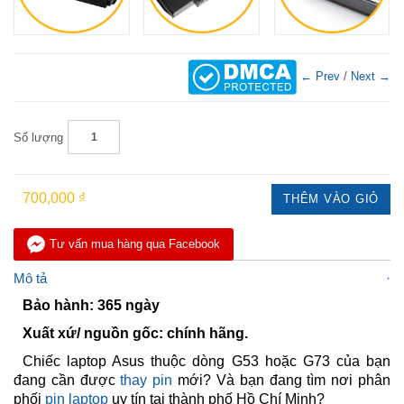
← Prev
/
Next →
Số lượng
700,000 ₫
THÊM VÀO GIỎ
Tư vấn mua hàng qua Facebook
Mô tả
Bảo hành: 365 ngày
Xuất xứ/ nguồn gốc: chính hãng.
Chiếc laptop Asus thuộc dòng G53 hoặc G73 của bạn
đang cần được
thay pin
mới? Và bạn đang tìm nơi phân
phối
pin laptop
uy tín tại thành phố Hồ Chí Minh?