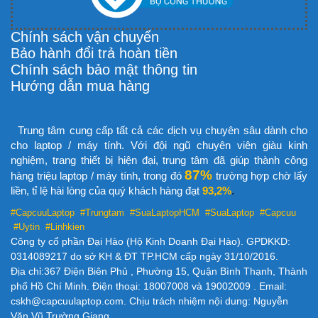
Chính sách vận chuyển
Bảo hành đổi trả hoàn tiền
Chính sách bảo mật thông tin
Hướng dẫn mua hàng
Trung tâm cung cấp tất cả các dịch vụ chuyên sâu dành cho
cho laptop / máy tính. Với đội ngũ chuyên viên giàu kinh
nghiệm, trang thiết bị hiện đại, trung tâm đã giúp thành công
87%
hàng triệu laptop / máy tính, trong đó
trường hợp chờ lấy
liền, tỉ lệ hài lòng của quý khách hàng đạt
93,2%
.
#CapcuuLaptop #Trungtam #SuaLaptopHCM
#SuaLaptop #Capcuu
#Uytin #Linhkien
Công ty cổ phần Đại Hào (Hộ Kinh Doanh Đại Hào). GPDKKD:
0314089217 do sở KH & ĐT TP.HCM cấp ngày 31/10/2016.
Địa chỉ:367 Điện Biên Phủ , Phường 15, Quận Bình Thạnh, Thành
phố Hồ Chí Minh. Điện thoại: 18007008 và 19002009 . Email:
cskh@capcuulaptop.com. Chịu trách nhiệm nội dung: Nguyễn
Văn Vũ Trường Giang.