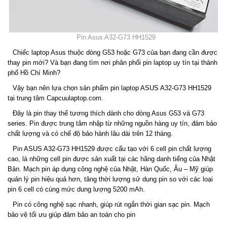
Pin Asus A32-G73 HH1529
Chiếc laptop Asus thuộc dòng G53 hoặc G73 của bạn đang cần được
thay pin mới? Và bạn đang tìm nơi phân phối pin laptop uy tín tại thành
phố Hồ Chí Minh?
Vậy bạn nên lựa chọn sản phẩm pin laptop ASUS A32-G73 HH1529
tại trung tâm Capcuulaptop.com.
Đây là pin thay thế tương thích dành cho dòng Asus G53 và G73
series. Pin được trung tâm nhập từ những nguồn hàng uy tín, đảm bảo
chất lượng và có chế độ bảo hành lâu dài trên 12 tháng.
Pin ASUS A32-G73 HH1529 được cấu tạo với 6 cell pin chất lượng
cao, là những cell pin được sản xuất tại các hãng danh tiếng của Nhật
Bản. Mạch pin áp dụng công nghệ của Nhật, Hàn Quốc, Âu – Mỹ giúp
quản lý pin hiệu quả hơn, tăng thời lượng sử dụng pin so với các loại
pin 6 cell có cùng mức dung lượng 5200 mAh.
Pin có công nghệ sạc nhanh, giúp rút ngắn thời gian sạc pin. Mạch
bảo vệ tối ưu giúp đảm bảo an toàn cho pin