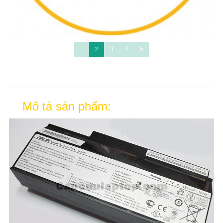
1
2
3
4
5
Mô tả sản phẩm: