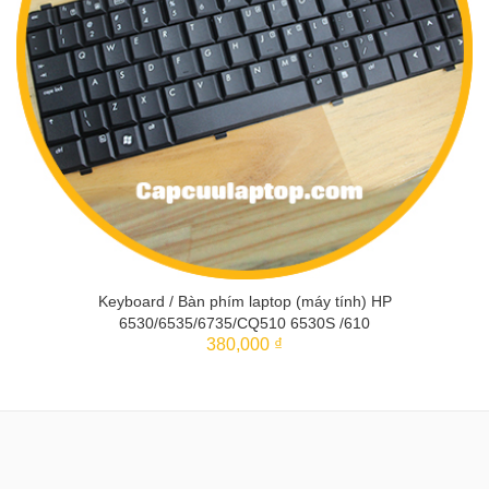
Keyboard / Bàn phím laptop (máy tính) HP
6530/6535/6735/CQ510 6530S /610
380,000 ₫
THÊM VÀO GIỎ