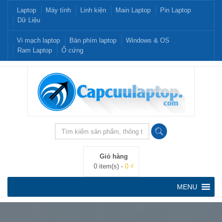
Laptop
Máy tính
Linh kiện
Main Laptop
Pin Laptop
Dữ Liệu
Vi mạch laptop
Bàn phím laptop
Windows & OS
Ram Laptop
Ổ cứng
Giỏ hàng
0 item(s) -
0 ₫