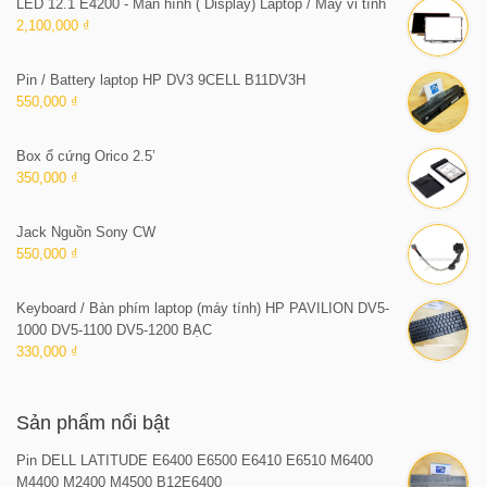
LED 12.1 E4200 - Màn hình ( Display) Laptop / Máy vi tính
2,100,000 ₫
Pin / Battery laptop HP DV3 9CELL B11DV3H
550,000 ₫
Box ổ cứng Orico 2.5’
350,000 ₫
Jack Nguồn Sony CW
550,000 ₫
Keyboard / Bàn phím laptop (máy tính) HP PAVILION DV5-
1000 DV5-1100 DV5-1200 BẠC
330,000 ₫
Sản phẩm nổi bật
Pin DELL LATITUDE E6400 E6500 E6410 E6510 M6400
M4400 M2400 M4500 B12E6400