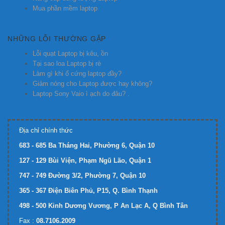
Mua phần mềm laptop
NHỮNG LỖI THƯỜNG GẶP
Lỗi quạt Laptop bị kêu, ồn
Tại sao loa Laptop bị rè
Làm gì khi ổ cứng laptop đầy?
Giảm nóng cho Laptop được hay không?
Laptop Sony Vaio ì ạch do đâu? .
Địa chỉ chính thức
683 - 685 Ba Tháng Hai, Phường 6, Quận 10
127 - 129 Bùi Viện, Phạm Ngũ Lão, Quận 1
747 - 749 Đường 3/2, Phường 7, Quận 10
365 - 367 Điện Biên Phủ, P15, Q. Bình Thạnh
498 - 500 Kinh Dương Vương, P An Lạc A, Q Bình Tân
Fax :
08.7106.2009