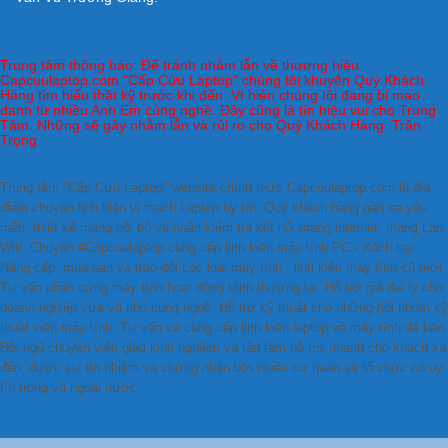
Trung tâm thông báo: Để tránh nhằm lẫn về thương hiệu
Capcuulaptop.com "Cấp Cứu Laptop" chúng tôi khuyên Quý Khách
Hàng tìm hiểu thật kỹ trước khi đến. Vì hiện chúng tôi đang bị mạo
danh từ nhiều Anh Em cùng nghề. Đây cũng là tín hiệu vui cho Trung
Tâm. Những sẽ gây nhằm lẫn và rủi ro cho Quý Khách Hàng. Trân
Trọng
Trung tâm "Cấp Cứu Laptop" website chính thức Capcuulaptop.com là địa
điểm chuyên linh kiện vi mạch Laptop uy tín, Quý khách hàng gần xa yêu
mến. thiết kế mạng nội bộ và nhận kiểm tra kết nỗi mạng internet, mạng Lan,
Wifi. Chuyên #Capcuulaptop cung cấp linh kiện máy tính PC - Xách tay.
Nâng cấp, mua bán và trao đổi các loại máy tính , linh kiện máy tính cũ mới.
Tư vấn phần cứng máy tính hoạt động bình thường lại. Hỗ trợ giá đại lý cho
doanh nghiệp vừa và nhỏ cùng nghề. Hỗ trợ kỹ thuật cho những hội nhóm kỹ
thuật viên máy tính. Tư vấn và cung cấp linh kiện laptop và máy tính để bàn.
Đội ngũ chuyên viên giàu kinh nghiệm và tận tâm hỗ trợ nhanh cho khách xa
đến, được sự tín nhiệm và chứng nhận bởi nhiều cơ quan và tổ chức có uy
tín trong và ngoài nước.