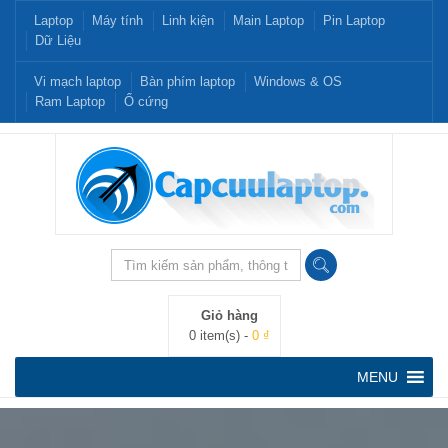
Laptop
Máy tính
Linh kiện
Main Laptop
Pin Laptop
Dữ Liệu
Vi mạch laptop
Bàn phím laptop
Windows & OS
Ram Laptop
Ổ cứng
Giỏ hàng
0 item(s) -
0 ₫