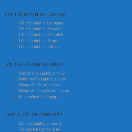
CÁC LỖI MÀN HÌNH LAPTOP
Lỗi màn hình bị sọc ngang
Lỗi màn hình bị đốm mờ
Lỗi màn hình bị điểm chết
Lỗi màn hình bị tối mờ
Lỗi màn hình bị mất màu.
LỜI KHUYÊN KHI SỬ DỤNG
Bảo dưỡng Laptop định kỳ
kiểm tra Pin Laptop định kỳ
Nâng cấp tốc độ Laptop
Nâng cấp dung lượng Laptop
Mua phần mềm laptop
NHỮNG LỖI THƯỜNG GẶP
Lỗi quạt Laptop bị kêu, ồn
Tại sao loa Laptop bị rè