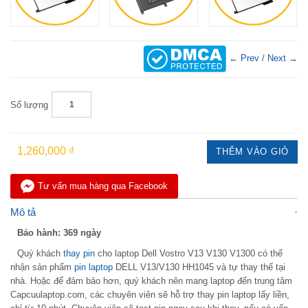
← Prev
/
Next →
Số lượng
1,260,000 ₫
THÊM VÀO GIỎ
Tư vấn mua hàng qua Facebook
Mô tả
Bảo hành: 369 ngày
Quý khách
thay pin
cho laptop Dell Vostro V13 V130 V1300 có thể
nhận sản phẩm
pin laptop
DELL V13/V130 HH1045 và tự thay thế tại
nhà. Hoặc để đảm bảo hơn, quý khách nên mang laptop đến trung tâm
Capcuulaptop.com, các chuyên viên sẽ hỗ trợ thay pin laptop lấy liền,