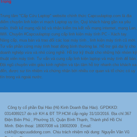
Trọng
Trung tâm "Cấp Cứu Laptop" website chính thức Capcuulaptop.com là địa
điểm chuyên linh kiện vi mạch Laptop uy tín, Quý khách hàng gần xa yêu
mến. thiết kế mạng nội bộ và nhận kiểm tra kết nỗi mạng internet, mạng Lan,
Wifi. Chuyên #Capcuulaptop cung cấp linh kiện máy tính PC - Xách tay.
Nâng cấp, mua bán và trao đổi các loại máy tính , linh kiện máy tính cũ mới.
Tư vấn phần cứng máy tính hoạt động bình thường lại. Hỗ trợ giá đại lý cho
doanh nghiệp vừa và nhỏ cùng nghề. Hỗ trợ kỹ thuật cho những hội nhóm kỹ
thuật viên máy tính. Tư vấn và cung cấp linh kiện laptop và máy tính để bàn.
Đội ngũ chuyên viên giàu kinh nghiệm và tận tâm hỗ trợ nhanh cho khách xa
đến, được sự tín nhiệm và chứng nhận bởi nhiều cơ quan và tổ chức có uy
tín trong và ngoài nước.
Công ty cổ phần Đại Hào (Hộ Kinh Doanh Đại Hào). GPDKKD:
0314089217 do sở KH & ĐT TP.HCM cấp ngày 31/10/2016. Địa chỉ:367
Điện Biên Phủ , Phường 15, Quận Bình Thạnh, Thành phố Hồ Chí
Minh. Điện thoại: 18007008 và 19002009 . Email:
cskh@capcuudidong.com. Chịu trách nhiệm nội dung: Nguyễn Văn Vũ