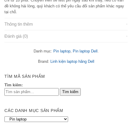
chỉ từ 10 phút. Chuyên viên sẽ test pin ngay sau khi thay, nếu có vấn
đề không hài lòng, quý khách có thể yêu cầu đổi sản phẩm khác ngay
tại chỗ.
Thông tin thêm
Đánh giá (0)
Danh mục:
Pin laptop
,
Pin laptop Dell
.
Brand:
Linh kiện laptop hãng Dell
TÌM MÃ SẢN PHẨM
Tìm kiếm:
CÁC DANH MỤC SẢN PHẨM