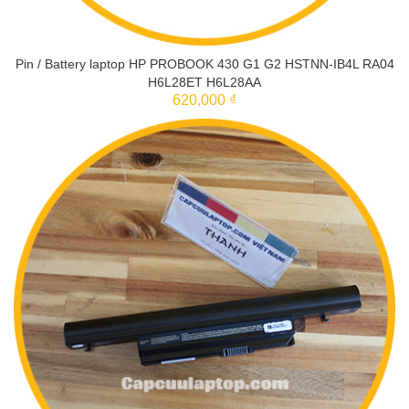
Pin / Battery laptop HP PROBOOK 430 G1 G2 HSTNN-IB4L RA04
H6L28ET H6L28AA
620,000 ₫
THÊM VÀO GIỎ