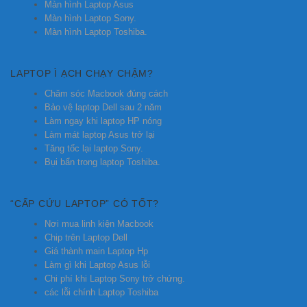
Màn hình Laptop Asus
Màn hình Laptop Sony.
Màn hình Laptop Toshiba.
LAPTOP Ì ẠCH CHẠY CHẬM?
Chăm sóc Macbook đúng cách
Bảo vệ laptop Dell sau 2 năm
Làm ngay khi laptop HP nóng
Làm mát laptop Asus trở lại
Tăng tốc lại laptop Sony.
Bụi bẩn trong laptop Toshiba.
“CẤP CỨU LAPTOP” CÓ TỐT?
Nơi mua linh kiện Macbook
Chip trên Laptop Dell
Giá thành main Laptop Hp
Làm gì khi Laptop Asus lỗi
Chi phí khi Laptop Sony trở chứng.
các lỗi chính Laptop Toshiba