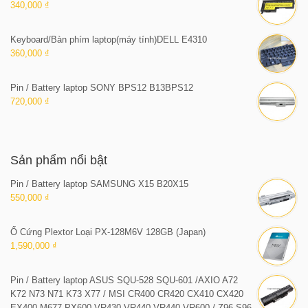
340,000 ₫
Keyboard/Bàn phím laptop(máy tính)DELL E4310
360,000 ₫
Pin / Battery laptop SONY BPS12 B13BPS12
720,000 ₫
Sản phẩm nổi bật
Pin / Battery laptop SAMSUNG X15 B20X15
550,000 ₫
Ổ Cứng Plextor Loại PX-128M6V 128GB (Japan)
1,590,000 ₫
Pin / Battery laptop ASUS SQU-528 SQU-601 /AXIO A72
K72 N73 N71 K73 X77 / MSI CR400 CR420 CX410 CX420
EX400 M677 PX600 VR430 VR440 VR440 VR600 / Z96 S96