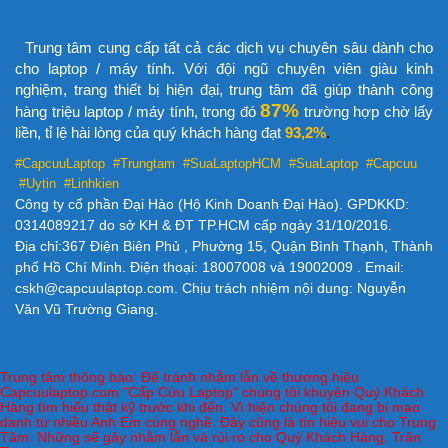
Trung tâm cung cấp tất cả các dịch vụ chuyên sâu dành cho
cho laptop / máy tính. Với đội ngũ chuyên viên giàu kinh
nghiệm, trang thiết bị hiện đại, trung tâm đã giúp thành công
87%
hàng triệu laptop / máy tính, trong đó
trường hợp chờ lấy
liền, tỉ lệ hài lòng của quý khách hàng đạt
93,2%
.
#CapcuuLaptop #Trungtam #SuaLaptopHCM
#SuaLaptop #Capcuu
#Uytin #Linhkien
Công ty cổ phần Đại Hào (Hộ Kinh Doanh Đại Hào). GPDKKD:
0314089217 do sở KH & ĐT TP.HCM cấp ngày 31/10/2016.
Địa chỉ:367 Điện Biên Phủ , Phường 15, Quận Bình Thạnh, Thành
phố Hồ Chí Minh. Điện thoại: 18007008 và 19002009 . Email:
cskh@capcuulaptop.com. Chịu trách nhiệm nội dung: Nguyễn
Văn Vũ Trường Giang.
Trung tâm thông báo: Để tránh nhằm lẫn về thương hiệu
Capcuulaptop.com "Cấp Cứu Laptop" chúng tôi khuyên Quý Khách
Hàng tìm hiểu thật kỹ trước khi đến. Vì hiện chúng tôi đang bị mạo
danh từ nhiều Anh Em cùng nghề. Đây cũng là tín hiệu vui cho Trung
Tâm. Những sẽ gây nhằm lẫn và rủi ro cho Quý Khách Hàng. Trân