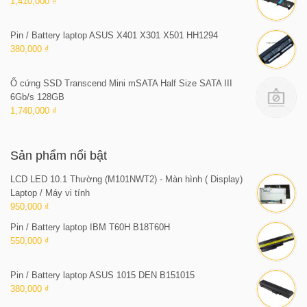
1,410,000 ₫
Pin / Battery laptop ASUS X401 X301 X501 HH1294
380,000 ₫
Ổ cứng SSD Transcend Mini mSATA Half Size SATA III
6Gb/s 128GB
1,740,000 ₫
Sản phẩm nổi bật
LCD LED 10.1 Thường (M101NWT2) - Màn hình ( Display)
Laptop / Máy vi tính
950,000 ₫
Pin / Battery laptop IBM T60H B18T60H
550,000 ₫
Pin / Battery laptop ASUS 1015 DEN B151015
380,000 ₫