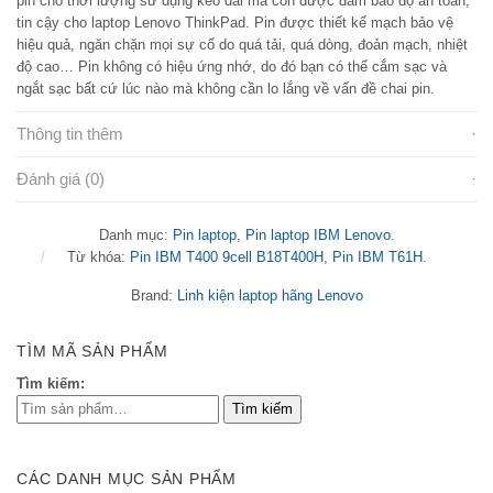
pin cho thời lượng sử dụng kéo dài mà còn được đảm bảo độ an toàn,
tin cậy cho laptop Lenovo ThinkPad. Pin được thiết kế mạch bảo vệ
hiệu quả, ngăn chặn mọi sự cố do quá tải, quá dòng, đoản mạch, nhiệt
độ cao… Pin không có hiệu ứng nhớ, do đó bạn có thể cắm sạc và
ngắt sạc bất cứ lúc nào mà không cần lo lắng về vấn đề chai pin.
Thông tin thêm
Đánh giá (0)
Danh mục:
Pin laptop
,
Pin laptop IBM Lenovo
.
Từ khóa:
Pin IBM T400 9cell B18T400H
,
Pin IBM T61H
.
Brand:
Linh kiện laptop hãng Lenovo
TÌM MÃ SẢN PHẨM
Tìm kiếm:
CÁC DANH MỤC SẢN PHẨM