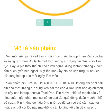
1
2
3
4
5
Mô tả sản phẩm:
Với một viên pin 9 cell tiêu chuẩn, tuy chiếc laptop ThinkPad của bạn
sẽ nặng hơn hơn đổi lại là một thời lượng sử dụng pin đến 6 giờ liên
tục. Đây là pin thay thế phù hợp với người dùng laptop thường xuyên
cần di chuyển bên ngoài. Một lần sạc đầy pin sẽ đáp ứng đủ nhu cầu
sử dụng laptop cho một ngày làm việc.
Sản phẩm pin IBM T61H/T400 9CELL B18T400H không chỉ có 9 cell
pin cho thời lượng sử dụng kéo dài mà còn được đảm bảo độ an toàn,
tin cậy cho laptop Lenovo ThinkPad. Pin được thiết kế mạch bảo vệ
hiệu quả, ngăn chặn mọi sự cố do quá tải, quá dòng, đoản mạch, nhiệt
độ cao… Pin không có hiệu ứng nhớ, do đó bạn có thể cắm sạc và
ngắt sạc bất cứ lúc nào mà không cần lo lắng về vấn đề chai pin.