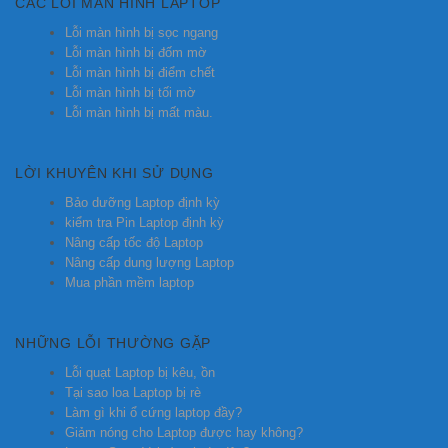
CÁC LỖI MÀN HÌNH LAPTOP
Lỗi màn hình bị sọc ngang
Lỗi màn hình bị đốm mờ
Lỗi màn hình bị điểm chết
Lỗi màn hình bị tối mờ
Lỗi màn hình bị mất màu.
LỜI KHUYÊN KHI SỬ DỤNG
Bảo dưỡng Laptop định kỳ
kiểm tra Pin Laptop định kỳ
Nâng cấp tốc độ Laptop
Nâng cấp dung lượng Laptop
Mua phần mềm laptop
NHỮNG LỖI THƯỜNG GẶP
Lỗi quạt Laptop bị kêu, ồn
Tại sao loa Laptop bị rè
Làm gì khi ổ cứng laptop đầy?
Giảm nóng cho Laptop được hay không?