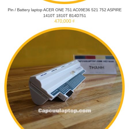
Pin / Battery laptop ACER ONE 751 AC09E36 521 752 ASPIRE
1410T 1810T B14D751
470,000 ₫
THÊM VÀO GIỎ