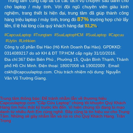
Trung tâm cung cấp tất cả các dịch vụ chuyên sâu dành cho
cho laptop / máy tính. Với đội ngũ chuyên viên giàu kinh
nghiệm, trang thiết bị hiện đại, trung tâm đã giúp thành công
87%
hàng triệu laptop / máy tính, trong đó
trường hợp chờ lấy
liền, tỉ lệ hài lòng của quý khách hàng đạt
93,2%
.
#CapcuuLaptop #Trungtam #SuaLaptopHCM
#SuaLaptop #Capcuu
#Uytin #Linhkien
Công ty cổ phần Đại Hào (Hộ Kinh Doanh Đại Hào). GPDKKD:
0314089217 do sở KH & ĐT TP.HCM cấp ngày 31/10/2016.
Địa chỉ:367 Điện Biên Phủ , Phường 15, Quận Bình Thạnh, Thành
phố Hồ Chí Minh. Điện thoại: 18007008 và 19002009 . Email:
cskh@capcuulaptop.com. Chịu trách nhiệm nội dung: Nguyễn
Văn Vũ Trường Giang.
Trung tâm thông báo: Để tránh nhằm lẫn về thương hiệu
Capcuulaptop.com "Cấp Cứu Laptop" chúng tôi khuyên Quý Khách
Hàng tìm hiểu thật kỹ trước khi đến. Vì hiện chúng tôi đang bị mạo
danh từ nhiều Anh Em cùng nghề. Đây cũng là tín hiệu vui cho Trung
Tâm. Những sẽ gây nhằm lẫn và rủi ro cho Quý Khách Hàng. Trân
Trọng