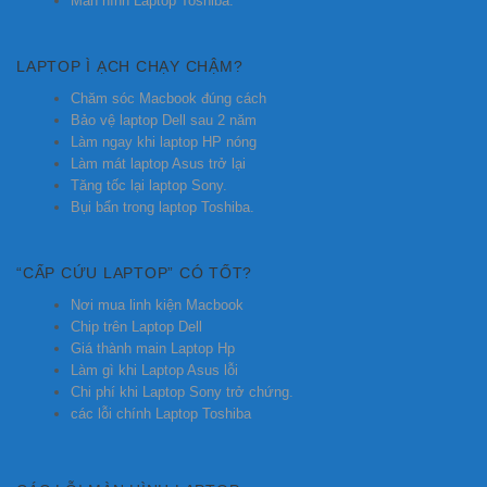
Màn hình Laptop Toshiba.
LAPTOP Ì ẠCH CHẠY CHẬM?
Chăm sóc Macbook đúng cách
Bảo vệ laptop Dell sau 2 năm
Làm ngay khi laptop HP nóng
Làm mát laptop Asus trở lại
Tăng tốc lại laptop Sony.
Bụi bẩn trong laptop Toshiba.
“CẤP CỨU LAPTOP” CÓ TỐT?
Nơi mua linh kiện Macbook
Chip trên Laptop Dell
Giá thành main Laptop Hp
Làm gì khi Laptop Asus lỗi
Chi phí khi Laptop Sony trở chứng.
các lỗi chính Laptop Toshiba