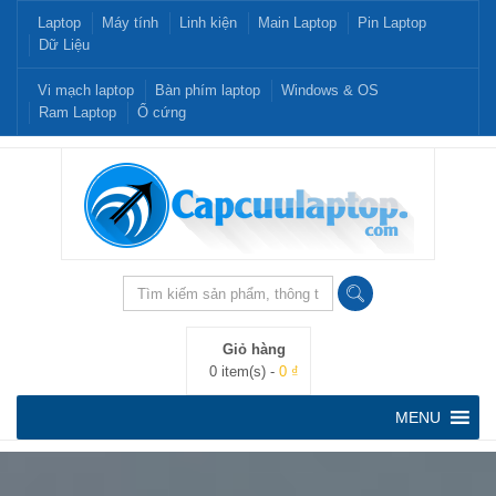
Laptop
Máy tính
Linh kiện
Main Laptop
Pin Laptop
Dữ Liệu
Vi mạch laptop
Bàn phím laptop
Windows & OS
Ram Laptop
Ổ cứng
Giỏ hàng
0 item(s) -
0 ₫