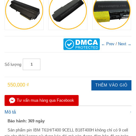
← Prev
/
Next →
Số lượng
550,000 ₫
THÊM VÀO GIỎ
Tư vấn mua hàng qua Facebook
Mô tả
Bảo hành: 369 ngày
Sản phẩm pin IBM T61H/T400 9CELL B18T400H không chỉ có 9 cell