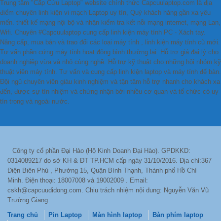
Trung tâm "Cấp Cứu Laptop" website chính thức Capcuulaptop.com là địa
điểm chuyên linh kiện vi mạch Laptop uy tín, Quý khách hàng gần xa yêu
mến. thiết kế mạng nội bộ và nhận kiểm tra kết nỗi mạng internet, mạng Lan,
Wifi. Chuyên #Capcuulaptop cung cấp linh kiện máy tính PC - Xách tay.
Nâng cấp, mua bán và trao đổi các loại máy tính , linh kiện máy tính cũ mới.
Tư vấn phần cứng máy tính hoạt động bình thường lại. Hỗ trợ giá đại lý cho
doanh nghiệp vừa và nhỏ cùng nghề. Hỗ trợ kỹ thuật cho những hội nhóm kỹ
thuật viên máy tính. Tư vấn và cung cấp linh kiện laptop và máy tính để bàn.
Đội ngũ chuyên viên giàu kinh nghiệm và tận tâm hỗ trợ nhanh cho khách xa
đến, được sự tín nhiệm và chứng nhận bởi nhiều cơ quan và tổ chức có uy
tín trong và ngoài nước.
Công ty cổ phần Đại Hào (Hộ Kinh Doanh Đại Hào). GPDKKD:
0314089217 do sở KH & ĐT TP.HCM cấp ngày 31/10/2016. Địa chỉ:367
Điện Biên Phủ , Phường 15, Quận Bình Thạnh, Thành phố Hồ Chí
Minh. Điện thoại: 18007008 và 19002009 . Email:
cskh@capcuudidong.com. Chịu trách nhiệm nội dung: Nguyễn Văn Vũ
Trường Giang.
Trang chủ
Pin Laptop
Màn hình laptop
Bàn phím laptop