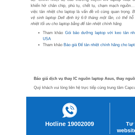
khiến hở chân chip, phù tụ, chết tụ, chạm mạch nguồn
việc tản nhiệt cho laptop là vấn đề vô cùng quan trọng.
B
vệ sinh laptop Dell định kỳ 6-9 tháng một lần, có thể hỗ 
nhiệt tối ưu cho laptop bằng đế tản nhiệt chính hãng.
Tham khảo
Gói bảo dưỡng laptop với keo tản nh
USA
Tham khảo
Báo giá Đế tản nhiệt chính hãng cho lap
Báo giá dịch vụ thay IC nguồn laptop Asus, thay nguồ
Quý khách vui lòng liên hệ trực tiếp cùng trung tâm Cap
Hotline 19002009
Tư 
websit