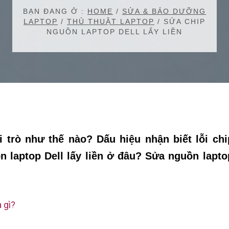
BẠN ĐANG Ở :
HOME
/
SỬA & BẢO DƯỠNG
LAPTOP
/
THỦ THUẬT LAPTOP
/
SỬA CHIP
NGUỒN LAPTOP DELL LẤY LIỀN
ai trò như thế nào? Dấu hiệu nhận biết lỗi chi
n laptop Dell lấy liền ở đâu? Sửa nguồn lapto
 gì?