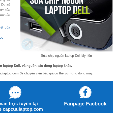
… Do đó
ạn cần
trợ tản
iệt của
top
Sửa chip nguồn laptop Dell lấy liền
n laptop Dell, và nguồn các dòng laptop khác.
cuulaptop.com để chuyên viên báo giá cụ thể với từng dòng máy.
Fanpage Facbook
vấn trực tuyến tại
e
capcuulaptop.com