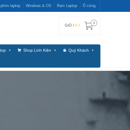
 phím laptop
Windows & OS
Ram Laptop
Ổ cứng
0
GIỎ /
0 ₫
top
Shop Linh Kiện
Quý Khách