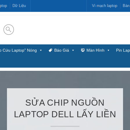
ptop
Dữ Liệu
Vi mạch laptop
Bàn
p Cứu Laptop" Nóng
Báo Giá
Màn Hình
Pin Lap
SỬA CHIP NGUỒN
LAPTOP DELL LẤY LIỀN