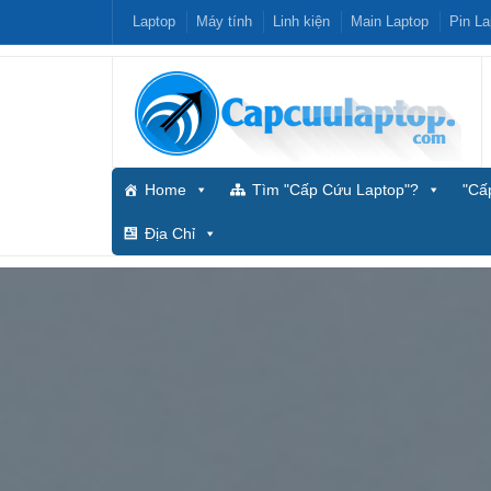
Laptop
Máy tính
Linh kiện
Main Laptop
Pin La
Home
Tìm "Cấp Cứu Laptop"?
"Cấ
Địa Chỉ