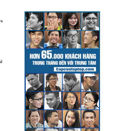
ửa
hế