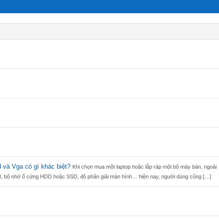
 và Vga có gì khác biệt?
Khi chọn mua một laptop hoặc lắp ráp một bộ máy bàn, ngoài
, bộ nhớ ổ cứng HDD hoặc SSD, độ phân giải màn hình… hiện nay, người dùng cũng […]