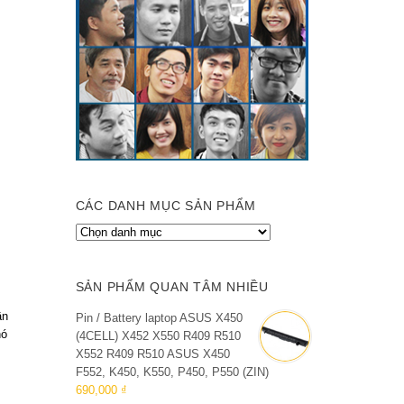
CÁC DANH MỤC SẢN PHẨM
SẢN PHẨM QUAN TÂM NHIỀU
ần
Pin / Battery laptop ASUS X450
hó
(4CELL) X452 X550 R409 R510
X552 R409 R510 ASUS X450
F552, K450, K550, P450, P550 (ZIN)
690,000 ₫