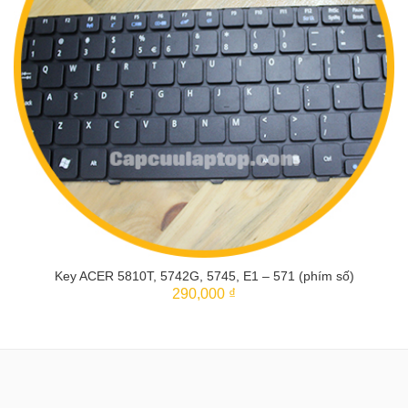
Key ACER 5810T, 5742G, 5745, E1 – 571 (phím số)
290,000 ₫
THÊM VÀO GIỎ