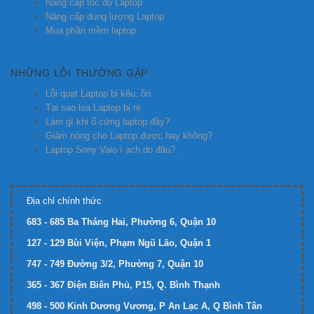
Nâng cấp tốc độ Laptop
Nâng cấp dung lượng Laptop
Mua phần mềm laptop
NHỮNG LỖI THƯỜNG GẶP
Lỗi quạt Laptop bị kêu, ồn
Tại sao loa Laptop bị rè
Làm gì khi ổ cứng laptop đầy?
Giảm nóng cho Laptop được hay không?
Laptop Sony Vaio ì ạch do đâu? .
Địa chỉ chính thức
683 - 685 Ba Tháng Hai, Phường 6, Quận 10
127 - 129 Bùi Viện, Phạm Ngũ Lão, Quận 1
747 - 749 Đường 3/2, Phường 7, Quận 10
365 - 367 Điện Biên Phủ, P15, Q. Bình Thạnh
498 - 500 Kinh Dương Vương, P An Lạc A, Q Bình Tân