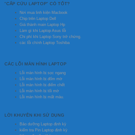
“CẤP CỨU LAPTOP” CÓ TỐT?
Nơi mua linh kiện Macbook
Chip trên Laptop Dell
Giá thành main Laptop Hp
Làm gì khi Laptop Asus lỗi
Chi phí khi Laptop Sony trở chứng.
các lỗi chính Laptop Toshiba
CÁC LỖI MÀN HÌNH LAPTOP
Lỗi màn hình bị sọc ngang
Lỗi màn hình bị đốm mờ
Lỗi màn hình bị điểm chết
Lỗi màn hình bị tối mờ
Lỗi màn hình bị mất màu.
LỜI KHUYÊN KHI SỬ DỤNG
Bảo dưỡng Laptop định kỳ
kiểm tra Pin Laptop định kỳ