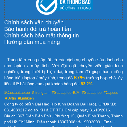
Chính sách vận chuyển
Bảo hành đổi trả hoàn tiền
Chính sách bảo mật thông tin
Hướng dẫn mua hàng
Trung tâm cung cấp tất cả các dịch vụ chuyên sâu dành cho
cho laptop / máy tính. Với đội ngũ chuyên viên giàu kinh
nghiệm, trang thiết bị hiện đại, trung tâm đã giúp thành công
87%
hàng triệu laptop / máy tính, trong đó
trường hợp chờ lấy
liền, tỉ lệ hài lòng của quý khách hàng đạt
93,2%
.
#CapcuuLaptop #Trungtam #SuaLaptopHCM
#SuaLaptop #Capcuu
#Uytin #Linhkien
Công ty cổ phần Đại Hào (Hộ Kinh Doanh Đại Hào). GPDKKD:
0314089217 do sở KH & ĐT TP.HCM cấp ngày 31/10/2016.
Địa chỉ:367 Điện Biên Phủ , Phường 15, Quận Bình Thạnh, Thành
phố Hồ Chí Minh. Điện thoại: 18007008 và 19002009 . Email: