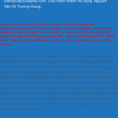
cskh@capcuulaptop.com. Chịu trách nhiệm nội dung: Nguyễn
Văn Vũ Trường Giang.
Trung tâm thông báo: Để tránh nhằm lẫn về thương hiệu
Capcuulaptop.com "Cấp Cứu Laptop" chúng tôi khuyên Quý Khách
Hàng tìm hiểu thật kỹ trước khi đến. Vì hiện chúng tôi đang bị mạo
danh từ nhiều Anh Em cùng nghề. Đây cũng là tín hiệu vui cho Trung
Tâm. Những sẽ gây nhằm lẫn và rủi ro cho Quý Khách Hàng. Trân
Trọng
Trung tâm "Cấp Cứu Laptop" website chính thức Capcuulaptop.com là địa
điểm chuyên linh kiện vi mạch Laptop uy tín, Quý khách hàng gần xa yêu
mến. thiết kế mạng nội bộ và nhận kiểm tra kết nỗi mạng internet, mạng Lan,
Wifi. Chuyên #Capcuulaptop cung cấp linh kiện máy tính PC - Xách tay.
Nâng cấp, mua bán và trao đổi các loại máy tính , linh kiện máy tính cũ mới.
Tư vấn phần cứng máy tính hoạt động bình thường lại. Hỗ trợ giá đại lý cho
doanh nghiệp vừa và nhỏ cùng nghề. Hỗ trợ kỹ thuật cho những hội nhóm kỹ
thuật viên máy tính. Tư vấn và cung cấp linh kiện laptop và máy tính để bàn.
Đội ngũ chuyên viên giàu kinh nghiệm và tận tâm hỗ trợ nhanh cho khách xa
đến, được sự tín nhiệm và chứng nhận bởi nhiều cơ quan và tổ chức có uy
tín trong và ngoài nước.