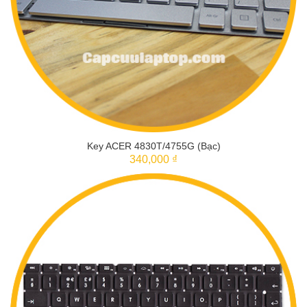
Key ACER 4830T/4755G (Bạc)
340,000 ₫
THÊM VÀO GIỎ