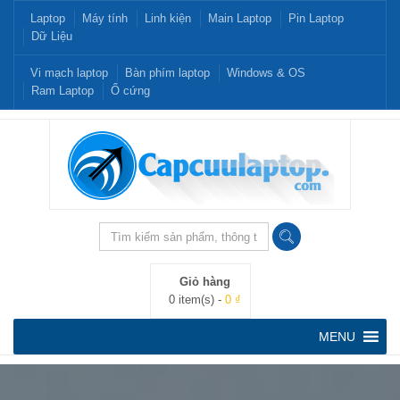
Laptop
Máy tính
Linh kiện
Main Laptop
Pin Laptop
Dữ Liệu
Vi mạch laptop
Bàn phím laptop
Windows & OS
Ram Laptop
Ổ cứng
Giỏ hàng
0 item(s) -
0 ₫