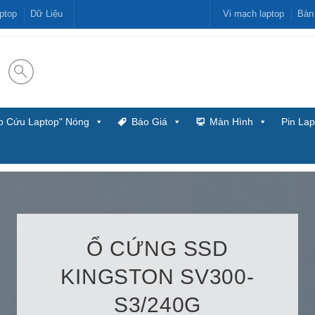
ptop
Dữ Liệu
Vi mạch laptop
Bàn
p Cứu Laptop" Nóng
Báo Giá
Màn Hình
Pin Lap
Ổ CỨNG SSD
KINGSTON SV300-
S3/240G