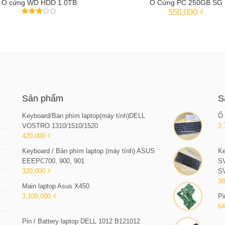
Ổ cứng WD HDD 1.0TB
Ổ Cứng PC 250GB SG
550,000 ₫
3
trên 5
THÊM VÀO GIỎ
THÊM VÀO GIỎ
Sản phẩm
S
Keyboard/Bàn phím laptop(máy tính)DELL
Ổ 
VOSTRO 1310/1510/1520
2,
420,000 ₫
Keyboard / Bàn phím laptop (máy tính) ASUS
Ke
EEEPC700, 900, 901
S
320,000 ₫
S
38
Main laptop Asus X450
3,100,000 ₫
Pi
64
Pin / Battery laptop DELL 1012 B121012