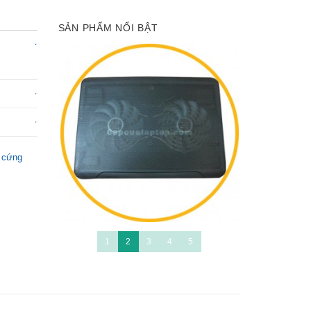
SẢN PHẨM NỔI BẬT
 cứng
1
2
3
4
5