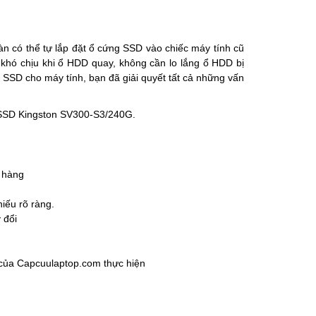
 có thể tự lắp đặt ổ cứng SSD vào chiếc máy tính cũ
khó chịu khi ổ HDD quay, không cần lo lắng ổ HDD bị
g SSD cho máy tính, bạn đã giải quyết tất cả những vấn
m SSD Kingston SV300-S3/240G.
 hàng
iếu rõ ràng.
 đổi
của Capcuulaptop.com thực hiện