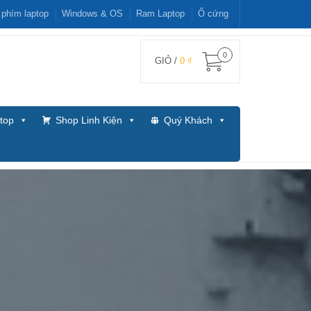
 phím laptop
Windows & OS
Ram Laptop
Ổ cứng
0
GIỎ /
0 ₫
top
Shop Linh Kiện
Quý Khách