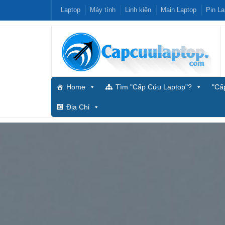
Laptop
Máy tính
Linh kiện
Main Laptop
Pin La
Home
Tìm "Cấp Cứu Laptop"?
"Cấ
Địa Chỉ