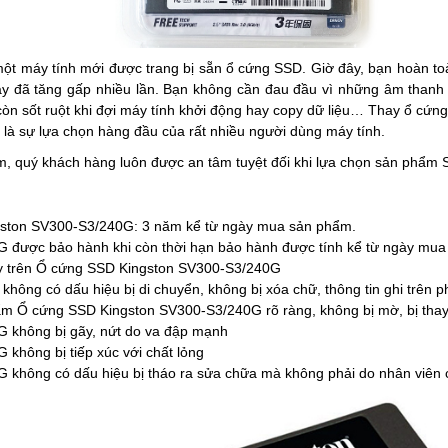
 máy tính mới được trang bị sẵn ổ cứng SSD. Giờ đây, bạn hoàn toàn
áy đã tăng gấp nhiều lần. Bạn không cần đau đầu vì những âm thanh 
còn sốt ruột khi đợi máy tính khởi động hay copy dữ liệu… Thay ổ cứn
à sự lựa chọn hàng đầu của rất nhiều người dùng máy tính.
ăm, quý khách hàng luôn được an tâm tuyệt đối khi lựa chọn sản phẩ
gston SV300-S3/240G: 3 năm kể từ ngày mua sản phẩm.
được bảo hành khi còn thời hạn bảo hành được tính kể từ ngày mua
ty trên Ổ cứng SSD Kingston SV300-S3/240G
hông có dấu hiệu bị di chuyển, không bị xóa chữ, thông tin ghi trên ph
hẩm Ổ cứng SSD Kingston SV300-S3/240G rõ ràng, không bị mờ, bị thay
 không bị gãy, nứt do va đập mạnh
hông bị tiếp xúc với chất lỏng
không có dấu hiệu bị tháo ra sửa chữa mà không phải do nhân viên 