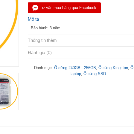
Tư vấn mua hàng qua Facebook
Mô tả
Bảo hành: 3 năm
Thông tin thêm
Đánh giá (0)
Danh mục:
Ổ cứng 240GB - 256GB
,
Ổ cứng Kingston
,
Ổ
laptop
,
Ổ cứng SSD
.