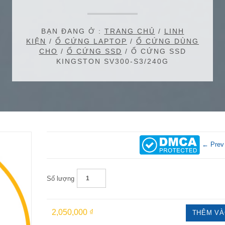
BẠN ĐANG Ở :
TRANG CHỦ
/
LINH
KIỆN
/
Ổ CỨNG LAPTOP
/
Ổ CỨNG DÙNG
CHO
/
Ổ CỨNG SSD
/ Ổ CỨNG SSD
KINGSTON SV300-S3/240G
← Prev
Số lượng
2,050,000 ₫
THÊM VÀ