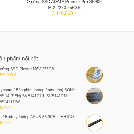
Ổ cứng SSD ADATA Premier Pro SP900
M.2 2280 256GB
THÊM VÀO GIỎ
2,440,000 ₫
ản phẩm nổi bật
cứng SSD Plextor M6V 256GB
700,000 ₫
yboard / Bàn phím laptop (máy tính) SONY
VE 14 (ĐEN) SVE141C11L SVE141D11L
VE141J11W
0,000 ₫
n / Battery laptop ASUS A3 9CELL HH1048
0,000 ₫